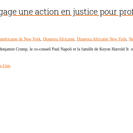
age une action en justice pour prof
américaine de New York
,
Diaspora Africaine
,
Diaspora Africaine New York
,
Ne
Benjamin Crump, le co-conseil Paul Napoli et la famille de Keyon Harrold Jr. 
s-Unis