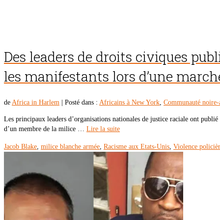
Des leaders de droits civiques pub
les manifestants lors d’une march
de
Africa in Harlem
|
Posté dans :
Africains à New York
,
Communauté noire-
Les principaux leaders d’organisations nationales de justice raciale ont publi
d’un membre de la milice …
Lire la suite
Jacob Blake
,
milice blanche armée
,
Racisme aux Etats-Unis
,
Violence policiè