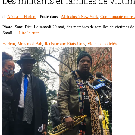
Des militants et familles de victi
de
Africa in Harlem
|
Posté dans :
Africains à New York
,
Communauté noire-
Photo: Sami Disu Le samedi 29 mai, des membres de familles de victimes de v
Small …
Lire la suite
Harlem
,
Mohamed Bah
,
Racisme aux Etats-Unis
,
Violence policière