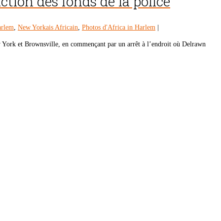
ction des fonds de la police
rlem
,
New Yorkais Africain
,
Photos d'Africa in Harlem
|
w York et Brownsville, en commençant par un arrêt à l’endroit où Delrawn