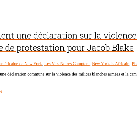
lient une déclaration sur la violenc
e de protestation pour Jacob Blake
américaine de New York
,
Les Vies Noires Comptent
,
New Yorkais Africain
,
Ph
é une déclaration commune sur la violence des milices blanches armées et la camar
re