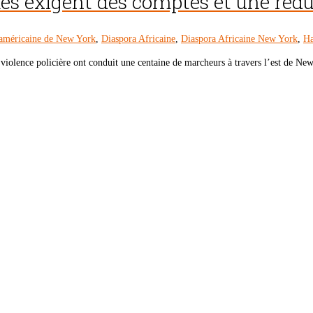
mes exigent des comptes et une rédu
américaine de New York
,
Diaspora Africaine
,
Diaspora Africaine New York
,
Ha
iolence policière ont conduit une centaine de marcheurs à travers l’est de Ne