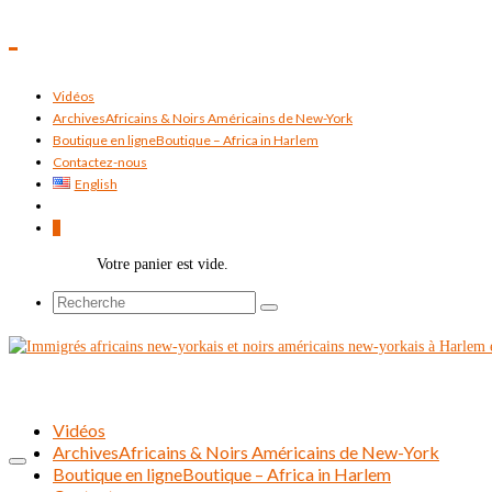
Vidéos
Archives
Africains & Noirs Américains de New-York
Boutique en ligne
Boutique – Africa in Harlem
Contactez-nous
English
0
Votre panier est vide.
Rechercher :
Vidéos
Archives
Africains & Noirs Américains de New-York
Boutique en ligne
Boutique – Africa in Harlem