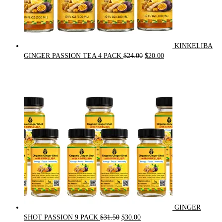
KINKELIBA
Original
Current
GINGER PASSION TEA 4 PACK
$
24.00
$
20.00
price
price
was:
is:
$24.00.
$20.00.
GINGER
Original
Current
SHOT PASSION 9 PACK
$
31.50
$
30.00