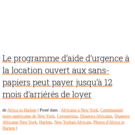
Le programme d’aide d’urgence à
la location ouvert aux sans-
papiers peut payer jusqu’à 12
mois d’arriérés de loyer
de
Africa in Harlem
|
Posté dans :
Africains à New York
,
Communauté
noire-américaine de New York
,
Coronavirus
,
Diaspora Africaine
,
Diaspora
Africaine New York
,
Harlem
,
New Yorkais Africain
,
Photos d'Africa in
Harlem
|