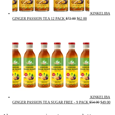
KINKELIBA
Original
Current
GINGER PASSION TEA 12 PACK
$
72.00
$
62.00
price
price
was:
is:
$72.00.
$62.00.
KINKELIBA
Original
Cur
GINGER PASSION TEA SUGAR FREE - 9 PACK
$
54.00
$
49.00
price
pri
was:
is: