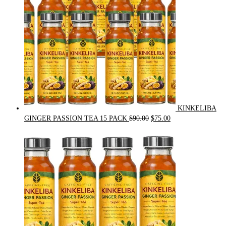
KINKELIBA
Original
Current
GINGER PASSION TEA 15 PACK
$
90.00
$
75.00
price
price
was:
is:
$90.00.
$75.00.