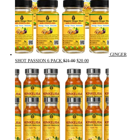
GINGER
Original
Current
SHOT PASSION 6 PACK
$
21.00
$
20.00
price
price
was:
is:
$21.00.
$20.00.