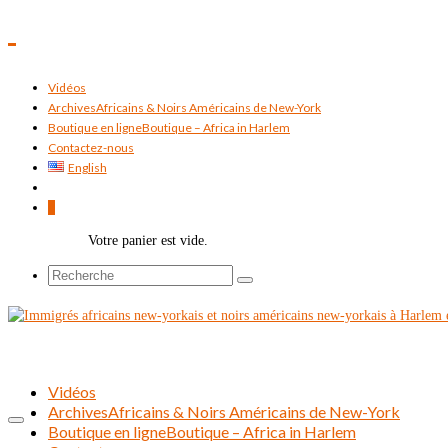
Vidéos
Archives
Africains & Noirs Américains de New-York
Boutique en ligne
Boutique – Africa in Harlem
Contactez-nous
English
0
Votre panier est vide.
Rechercher :
Vidéos
Archives
Africains & Noirs Américains de New-York
Boutique en ligne
Boutique – Africa in Harlem