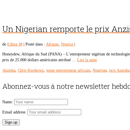
Un Nigerian remporte le prix Anzi
de
Editor M
|
Posté dans :
Afrique
,
Nigeria
|
Honeydew, Afrique du Sud (PANA) – L’entrepreneur nigérian de technologie d
prix de 25.000 dollars américains attribué …
Lire la suite
Anzisha
,
Chris Kwekowe
,
jeune entrepreneur africain
,
Nigerian
,
prix Anzish
Abonnez-vous à notre newsletter hebdo
Name:
Email address: