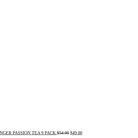
Original
Current
price
price
was:
is:
$54.00.
$49.00.
NGER PASSION TEA 9 PACK
$
54.00
$
49.00