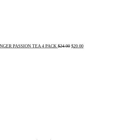
NGER PASSION TEA 4 PACK
$
24.00
$
20.00
Original
Current
price
price
was:
is:
$31.50.
$30.00.