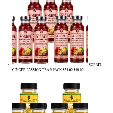
$31.50.
$30.00.
SORREL
Original
Current
GINGER PASSION TEA 9 PACK
$
54.00
$
49.00
price
price
was:
is:
$54.00.
$49.00.