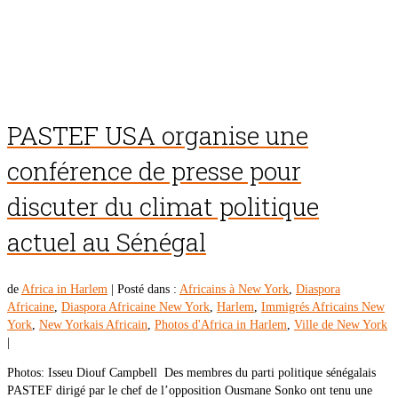
PASTEF USA organise une
conférence de presse pour
discuter du climat politique
actuel au Sénégal
de
Africa in Harlem
|
Posté dans :
Africains à New York
,
Diaspora
Africaine
,
Diaspora Africaine New York
,
Harlem
,
Immigrés Africains New
York
,
New Yorkais Africain
,
Photos d'Africa in Harlem
,
Ville de New York
|
Photos: Isseu Diouf Campbell Des membres du parti politique sénégalais
PASTEF dirigé par le chef de l’opposition Ousmane Sonko ont tenu une