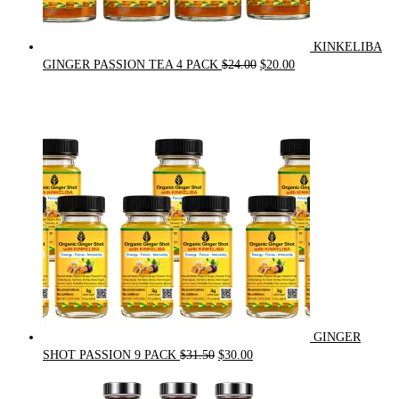
KINKELIBA
Original
Current
GINGER PASSION TEA 4 PACK
$
24.00
$
20.00
price
price
was:
is:
$24.00.
$20.00.
GINGER
Original
Current
SHOT PASSION 9 PACK
$
31.50
$
30.00
price
price
was:
is: