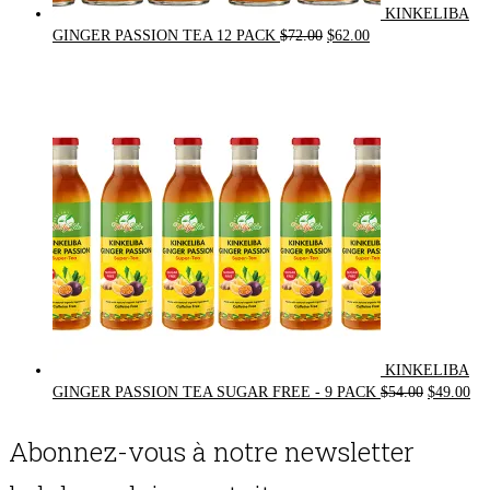
KINKELIBA
Original
Current
GINGER PASSION TEA 12 PACK
$
72.00
$
62.00
price
price
was:
is:
$72.00.
$62.00.
KINKELIBA
Original
Cur
GINGER PASSION TEA SUGAR FREE - 9 PACK
$
54.00
$
49.00
price
pri
was:
is:
Abonnez-vous à notre newsletter
$54.00.
$49