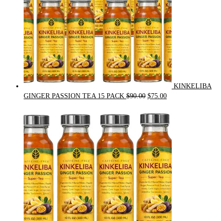
KINKELIBA
Original
Current
GINGER PASSION TEA 15 PACK
$
90.00
$
75.00
price
price
was:
is:
$90.00.
$75.00.