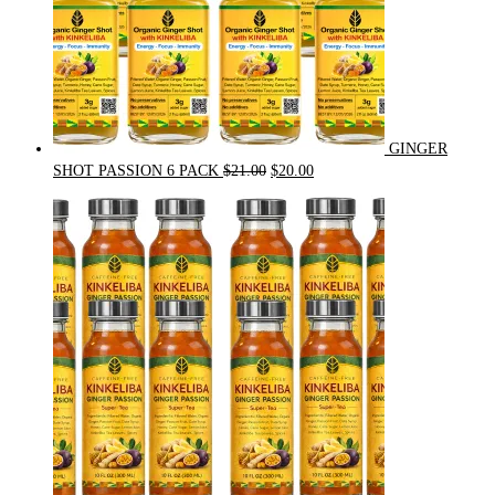
GINGER
Original
Current
SHOT PASSION 6 PACK
$
21.00
$
20.00
price
price
was:
is:
$21.00.
$20.00.