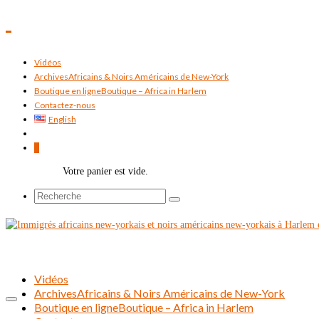
Vidéos
Archives
Africains & Noirs Américains de New-York
Boutique en ligne
Boutique – Africa in Harlem
Contactez-nous
English
0
Votre panier est vide.
Rechercher :
Vidéos
Archives
Africains & Noirs Américains de New-York
Boutique en ligne
Boutique – Africa in Harlem