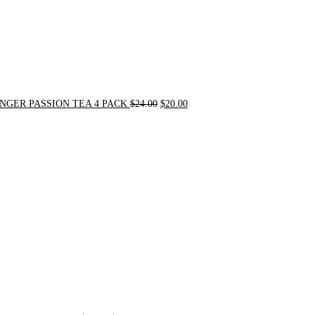
NGER PASSION TEA 4 PACK
$
24.00
$
20.00
Original
Current
price
price
was:
is:
$31.50.
$30.00.