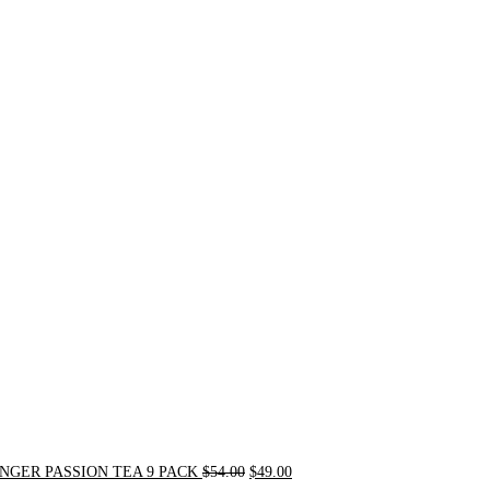
Original
Current
price
price
was:
is:
$54.00.
$49.00.
NGER PASSION TEA 9 PACK
$
54.00
$
49.00