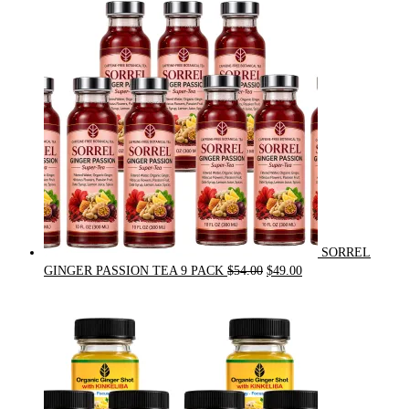
was:
is:
$31.50.
$30.00.
SORREL
Original
Current
GINGER PASSION TEA 9 PACK
$
54.00
$
49.00
price
price
was:
is:
$54.00.
$49.00.