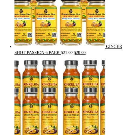
GINGER
Original
Current
SHOT PASSION 6 PACK
$
21.00
$
20.00
price
price
was:
is:
$21.00.
$20.00.