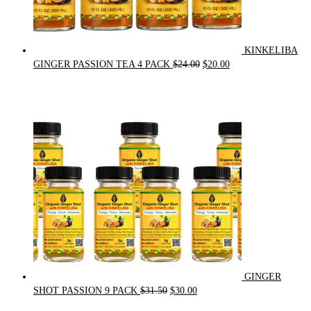
KINKELIBA
Original
Current
GINGER PASSION TEA 4 PACK
$
24.00
$
20.00
price
price
was:
is:
$24.00.
$20.00.
GINGER
Original
Current
SHOT PASSION 9 PACK
$
31.50
$
30.00
price
price