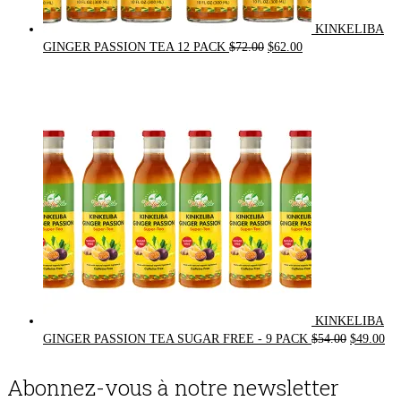
KINKELIBA
Original
Current
GINGER PASSION TEA 12 PACK
$
72.00
$
62.00
price
price
was:
is:
$72.00.
$62.00.
KINKELIBA
Original
Cur
GINGER PASSION TEA SUGAR FREE - 9 PACK
$
54.00
$
49.00
price
pri
was:
is:
Abonnez-vous à notre newsletter
$54.00.
$49