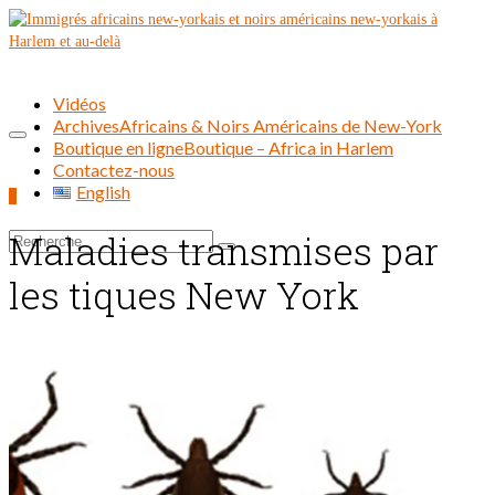
Vidéos
Archives
Africains & Noirs Américains de New-York
Boutique en ligne
Boutique – Africa in Harlem
Contactez-nous
English
0
Maladies transmises par
Rechercher :
les tiques New York