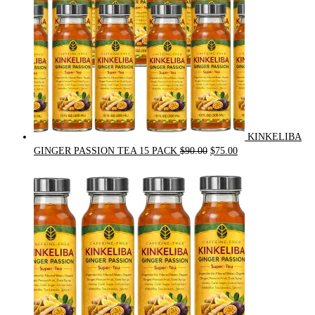
KINKELIBA
Original
Current
GINGER PASSION TEA 15 PACK
$
90.00
$
75.00
price
price
was:
is:
$90.00.
$75.00.