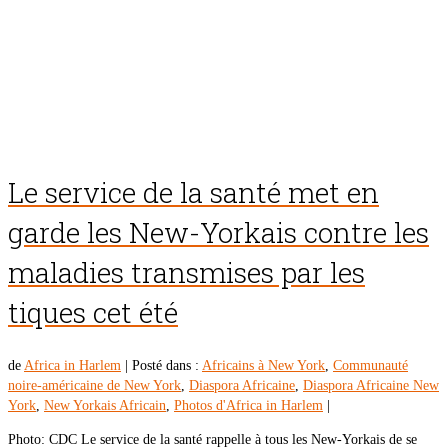
Le service de la santé met en
garde les New-Yorkais contre les
maladies transmises par les
tiques cet été
de
Africa in Harlem
|
Posté dans :
Africains à New York
,
Communauté
noire-américaine de New York
,
Diaspora Africaine
,
Diaspora Africaine New
York
,
New Yorkais Africain
,
Photos d'Africa in Harlem
|
Photo: CDC Le service de la santé rappelle à tous les New-Yorkais de se