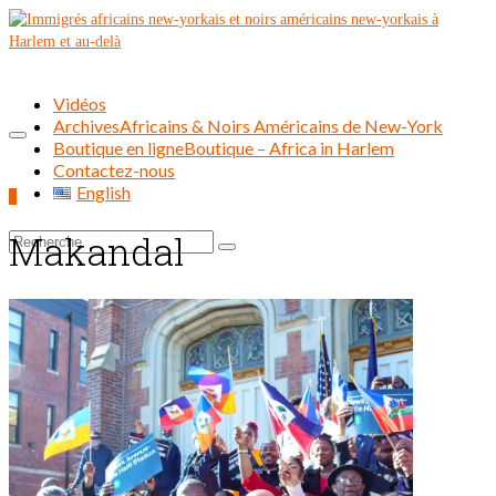
Vidéos
Archives
Africains & Noirs Américains de New-York
Boutique en ligne
Boutique – Africa in Harlem
Contactez-nous
English
0
Makandal
Rechercher :