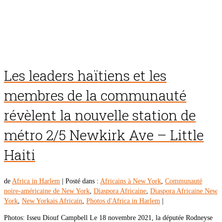
Les leaders haïtiens et les
membres de la communauté
révèlent la nouvelle station de
métro 2/5 Newkirk Ave – Little
Haiti
de
Africa in Harlem
|
Posté dans :
Africains à New York
,
Communauté
noire-américaine de New York
,
Diaspora Africaine
,
Diaspora Africaine New
York
,
New Yorkais Africain
,
Photos d'Africa in Harlem
|
Photos: Isseu Diouf Campbell Le 18 novembre 2021, la députée Rodneyse