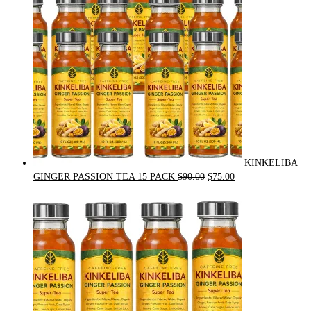
KINKELIBA
Original
Current
GINGER PASSION TEA 15 PACK
$
90.00
$
75.00
price
price
was:
is:
$90.00.
$75.00.