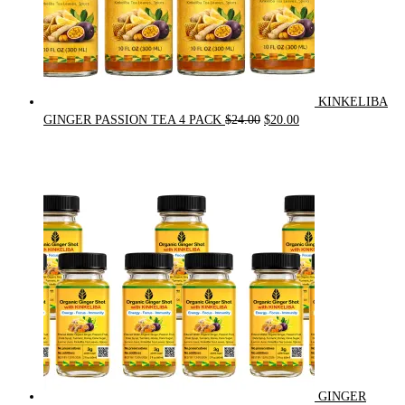
KINKELIBA
Original
Current
GINGER PASSION TEA 4 PACK
$
24.00
$
20.00
price
price
was:
is:
$24.00.
$20.00.
GINGER