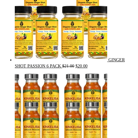
GINGER
Original
Current
SHOT PASSION 6 PACK
$
21.00
$
20.00
price
price
was:
is:
$21.00.
$20.00.