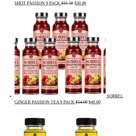
Original
Current
SHOT PASSION 9 PACK
$
31.50
$
30.00
price
price
was:
is:
$31.50.
$30.00.
SORREL
Original
Current
GINGER PASSION TEA 9 PACK
$
54.00
$
49.00
price
price
was:
is:
$54.00.
$49.00.