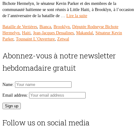
Bichote Hermelyn, le sénateur Kevin Parker et des membres de la
communauté haïtienne se sont réunis à Little Haiti, à Brooklyn, à l’occasion
de l’anniversaire de la bataille de …
Lire la suite
Bataille de Vertières
,
Bianca
,
Brooklyn
,
Députée Rodneyse Bichote
Hermelyn
,
Haiti
,
Jean-Jacques Dessalines
,
Makandal
,
Sénateur Kevin
Parker
,
Toussaint L’Ouverture
,
Zetwal
Abonnez-vous à notre newsletter
hebdomadaire gratuit
Name:
Email address:
Follow us on social media