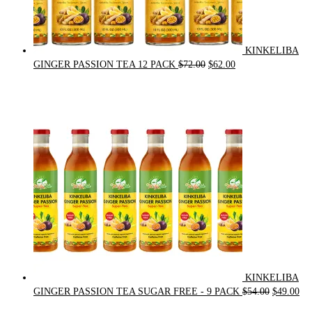
KINKELIBA
Original
Current
GINGER PASSION TEA 12 PACK
$
72.00
$
62.00
price
price
was:
is:
$72.00.
$62.00.
KINKELIBA
Original
Cur
GINGER PASSION TEA SUGAR FREE - 9 PACK
$
54.00
$
49.00
price
pri