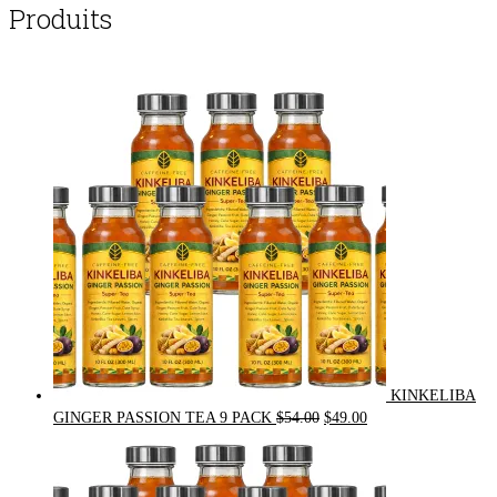
Produits
KINKELIBA
Original
Current
GINGER PASSION TEA 9 PACK
$
54.00
$
49.00
price
price
was:
is:
$54.00.
$49.00.