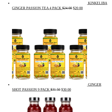
KINKELIBA
Original
Current
GINGER PASSION TEA 4 PACK
$
24.00
$
20.00
price
price
was:
is:
$24.00.
$20.00.
GINGER
Original
Current
SHOT PASSION 9 PACK
$
31.50
$
30.00
price
price
was:
is:
$31.50.
$30.00.