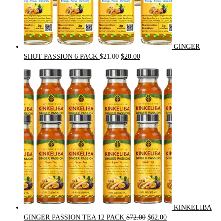
GINGER
Original
Current
SHOT PASSION 6 PACK
$
21.00
$
20.00
price
price
was:
is:
$21.00.
$20.00.
KINKELIBA
Original
Current
GINGER PASSION TEA 12 PACK
$
72.00
$
62.00