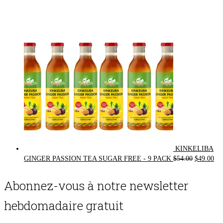
price
price
was:
is:
$72.00.
$62.00.
KINKELIBA
Original
Cur
GINGER PASSION TEA SUGAR FREE - 9 PACK
$
54.00
$
49.00
price
pri
was:
is:
Abonnez-vous à notre newsletter
$54.00.
$49
hebdomadaire gratuit