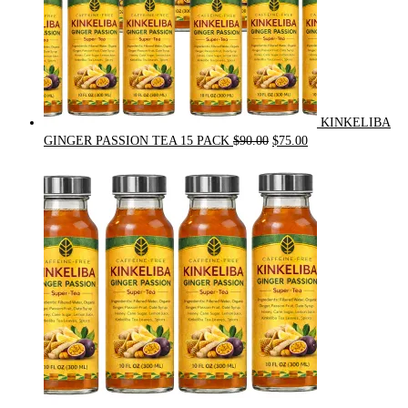
KINKELIBA
Original
Current
GINGER PASSION TEA 15 PACK
$
90.00
$
75.00
price
price
was:
is:
$90.00.
$75.00.