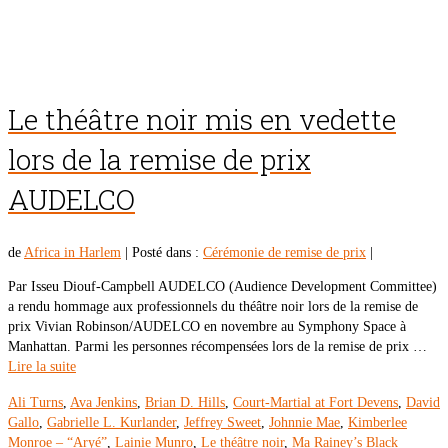
Le théâtre noir mis en vedette
lors de la remise de prix
AUDELCO
de
Africa in Harlem
|
Posté dans :
Cérémonie de remise de prix
|
Par Isseu Diouf-Campbell AUDELCO (Audience Development Committee)
a rendu hommage aux professionnels du théâtre noir lors de la remise de
prix Vivian Robinson/AUDELCO en novembre au Symphony Space à
Manhattan. Parmi les personnes récompensées lors de la remise de prix …
Lire la suite
Ali Turns
,
Ava Jenkins
,
Brian D. Hills
,
Court-Martial at Fort Devens
,
David
Gallo
,
Gabrielle L. Kurlander
,
Jeffrey Sweet
,
Johnnie Mae
,
Kimberlee
Monroe – “Aryé”
,
Lainie Munro
,
Le théâtre noir
,
Ma Rainey’s Black