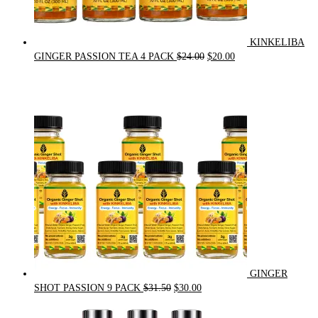
KINKELIBA
Original
Current
GINGER PASSION TEA 4 PACK
$
24.00
$
20.00
price
price
was:
is:
$24.00.
$20.00.
GINGER
Original
Current
SHOT PASSION 9 PACK
$
31.50
$
30.00
price
price
was:
is: