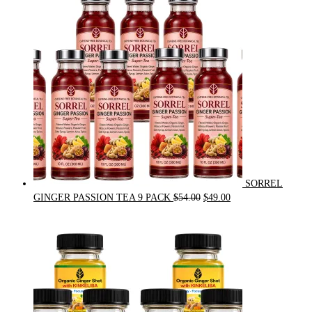
$31.50.
$30.00.
SORREL
Original
Current
GINGER PASSION TEA 9 PACK
$
54.00
$
49.00
price
price
was:
is:
$54.00.
$49.00.