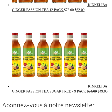
KINKELIBA
Original
Current
GINGER PASSION TEA 12 PACK
$
72.00
$
62.00
price
price
was:
is:
$72.00.
$62.00.
KINKELIBA
Original
Cur
GINGER PASSION TEA SUGAR FREE - 9 PACK
$
54.00
$
49.00
price
pri
was:
is:
Abonnez-vous à notre newsletter
$54.00.
$49