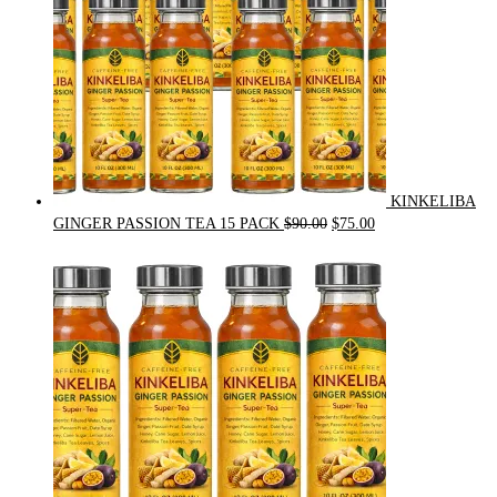
KINKELIBA
Original
Current
GINGER PASSION TEA 15 PACK
$
90.00
$
75.00
price
price
was:
is:
$90.00.
$75.00.