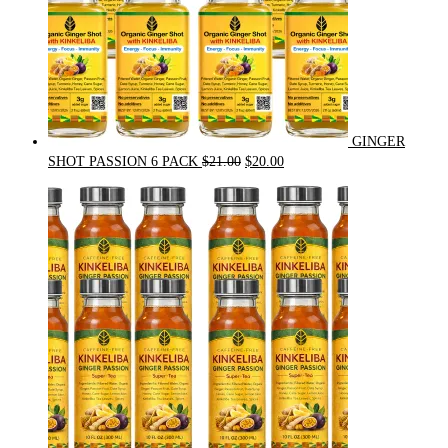
GINGER
Original
Current
SHOT PASSION 6 PACK
$
21.00
$
20.00
price
price
was:
is:
$21.00.
$20.00.