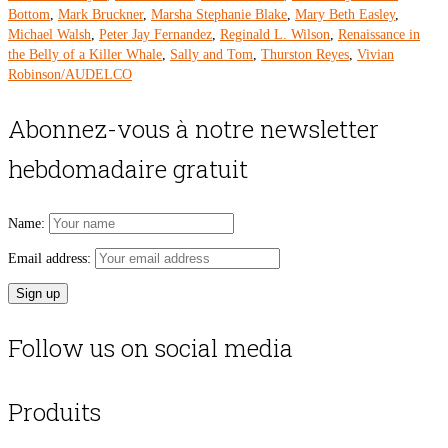
Bottom
,
Mark Bruckner
,
Marsha Stephanie Blake
,
Mary Beth Easley
,
Michael Walsh
,
Peter Jay Fernandez
,
Reginald L. Wilson
,
Renaissance in
the Belly of a Killer Whale
,
Sally and Tom
,
Thurston Reyes
,
Vivian
Robinson/AUDELCO
Abonnez-vous à notre newsletter
hebdomadaire gratuit
Name:
Email address:
Follow us on social media
Produits