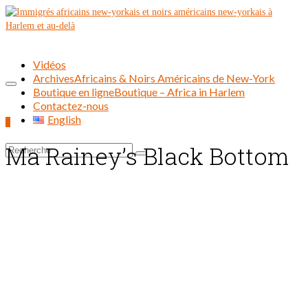
Vidéos
Archives
Africains & Noirs Américains de New-York
Boutique en ligne
Boutique – Africa in Harlem
Contactez-nous
English
0
Ma Rainey’s Black Bottom
Rechercher :