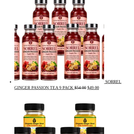
was:
is:
$31.50.
$30.00.
SORREL
Original
Current
GINGER PASSION TEA 9 PACK
$
54.00
$
49.00
price
price
was:
is:
$54.00.
$49.00.