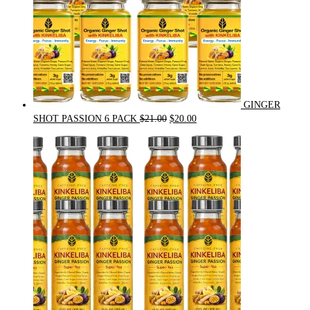
GINGER
Original
Current
SHOT PASSION 6 PACK
$
21.00
$
20.00
price
price
was:
is:
$21.00.
$20.00.