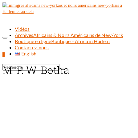
Vidéos
Archives
Africains & Noirs Américains de New-York
Boutique en ligne
Boutique – Africa in Harlem
Contactez-nous
English
0
M. P. W. Botha
Rechercher :