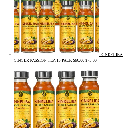
KINKELIBA
Original
Current
GINGER PASSION TEA 15 PACK
$
90.00
$
75.00
price
price
was:
is:
$90.00.
$75.00.