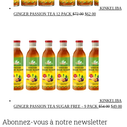
KINKELIBA
Original
Current
GINGER PASSION TEA 12 PACK
$
72.00
$
62.00
price
price
was:
is:
$72.00.
$62.00.
KINKELIBA
Original
Cur
GINGER PASSION TEA SUGAR FREE - 9 PACK
$
54.00
$
49.00
price
pri
was:
is:
Abonnez-vous à notre newsletter
$54.00.
$49