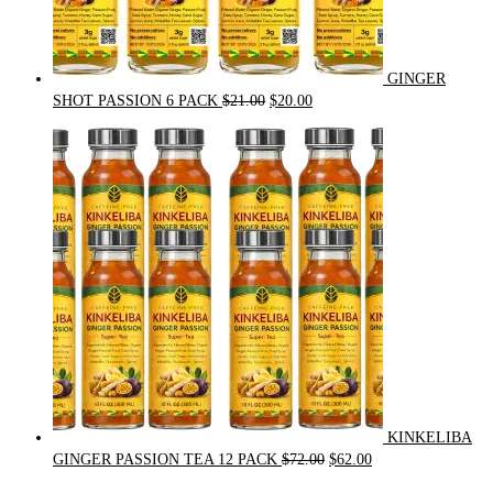
GINGER
Original
Current
SHOT PASSION 6 PACK
$
21.00
$
20.00
price
price
was:
is:
$21.00.
$20.00.
KINKELIBA
Original
Current
GINGER PASSION TEA 12 PACK
$
72.00
$
62.00
price
price