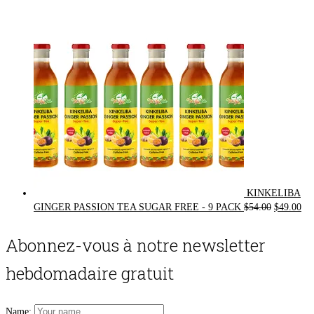
was:
is:
$72.00.
$62.00.
KINKELIBA
Original
Cur
GINGER PASSION TEA SUGAR FREE - 9 PACK
$
54.00
$
49.00
price
pri
was:
is:
Abonnez-vous à notre newsletter
$54.00.
$49
hebdomadaire gratuit
Name: