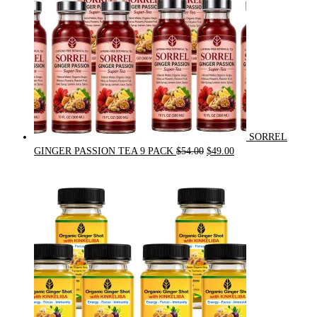
SORREL
Original
Current
GINGER PASSION TEA 9 PACK
$
54.00
$
49.00
price
price
was:
is:
$54.00.
$49.00.