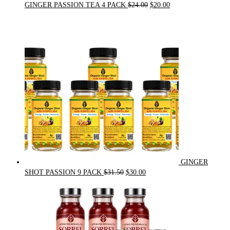
Original
Current
GINGER PASSION TEA 4 PACK
$
24.00
$
20.00
price
price
was:
is:
$24.00.
$20.00.
GINGER
Original
Current
SHOT PASSION 9 PACK
$
31.50
$
30.00
price
price
was:
is:
$31.50.
$30.00.