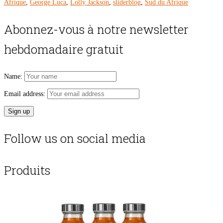
Afrique
,
George Luca
,
Lolly Jackson
,
sliderblog
,
Sud du Afrique
Abonnez-vous à notre newsletter
hebdomadaire gratuit
Name:
Email address:
Follow us on social media
Produits