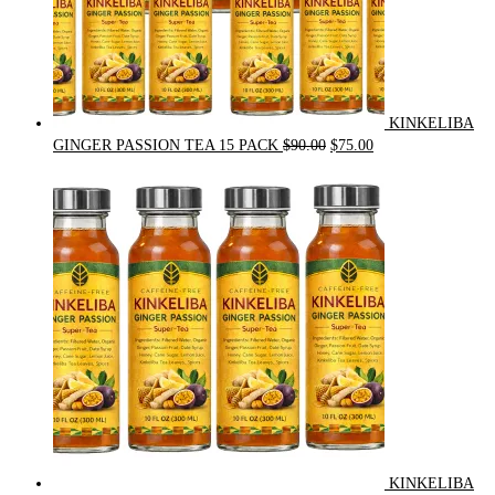
KINKELIBA
Original
Current
GINGER PASSION TEA 15 PACK
$
90.00
$
75.00
price
price
was:
is:
$90.00.
$75.00.
KINKELIBA