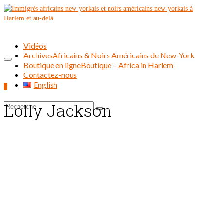
Vidéos
Archives
Africains & Noirs Américains de New-York
Boutique en ligne
Boutique – Africa in Harlem
Contactez-nous
English
0
Lolly Jackson
Rechercher :