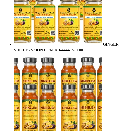
GINGER
Original
Current
SHOT PASSION 6 PACK
$
21.00
$
20.00
price
price
was:
is:
$21.00.
$20.00.