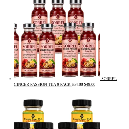
was:
is:
$31.50.
$30.00.
SORREL
Original
Current
GINGER PASSION TEA 9 PACK
$
54.00
$
49.00
price
price
was:
is:
$54.00.
$49.00.