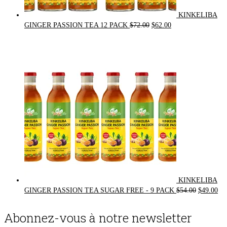
KINKELIBA
Original
Current
GINGER PASSION TEA 12 PACK
$
72.00
$
62.00
price
price
was:
is:
$72.00.
$62.00.
KINKELIBA
Original
Cur
GINGER PASSION TEA SUGAR FREE - 9 PACK
$
54.00
$
49.00
price
pri
was:
is:
Abonnez-vous à notre newsletter
$54.00.
$49