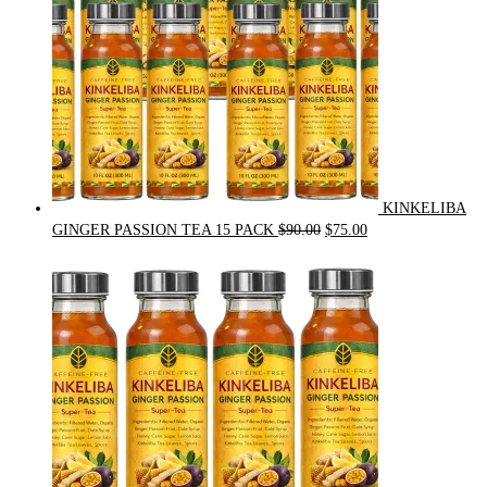
KINKELIBA
Original
Current
GINGER PASSION TEA 15 PACK
$
90.00
$
75.00
price
price
was:
is:
$90.00.
$75.00.