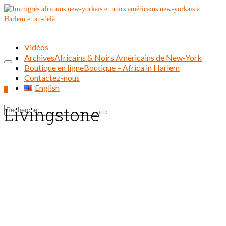
Vidéos
Archives
Africains & Noirs Américains de New-York
Boutique en ligne
Boutique – Africa in Harlem
Contactez-nous
English
0
Livingstone
Rechercher :