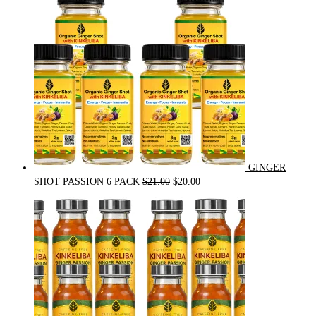
GINGER
Original
Current
SHOT PASSION 6 PACK
$
21.00
$
20.00
price
price
was:
is:
$21.00.
$20.00.