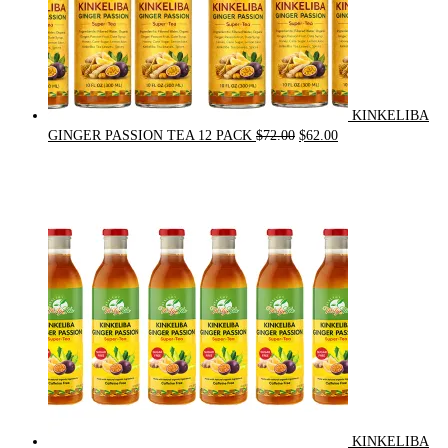
KINKELIBA
Original
Current
GINGER PASSION TEA 12 PACK
$
72.00
$
62.00
price
price
was:
is:
$72.00.
$62.00.
KINKELIBA