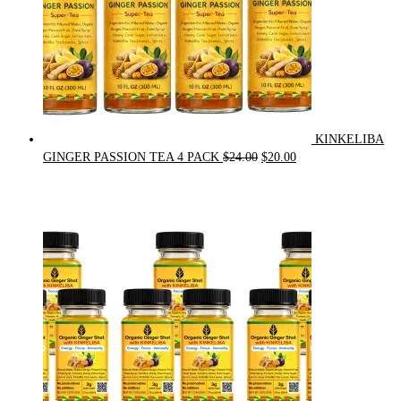
KINKELIBA
Original
Current
GINGER PASSION TEA 4 PACK
$
24.00
$
20.00
price
price
was:
is:
$24.00.
$20.00.