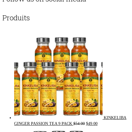
Produits
KINKELIBA
Original
Current
GINGER PASSION TEA 9 PACK
$
54.00
$
49.00
price
price