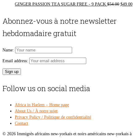
Original
Cur
GINGER PASSION TEA SUGAR FREE - 9 PACK
$
54.00
$
49.00
price
pri
was:
is:
Abonnez-vous à notre newsletter
$54.00.
$49
hebdomadaire gratuit
Name:
Email address:
Follow us on social media
Africa in Harlem – Home page
About Us / À notre sujet
Privacy Policy / Politique de confidentialité
Contact
© 2026 Immigrés africains new-yorkais et noirs américains new-yorkais à