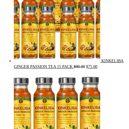
KINKELIBA
Original
Current
GINGER PASSION TEA 15 PACK
$
90.00
$
75.00
price
price
was:
is:
$90.00.
$75.00.