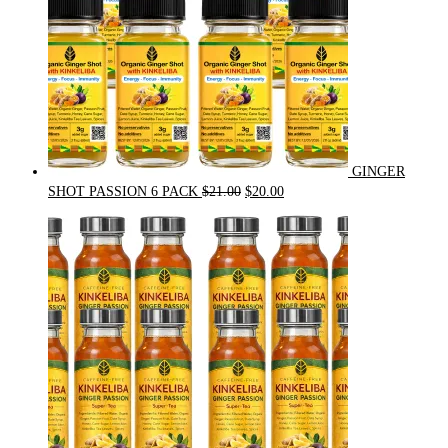
GINGER
Original
Current
SHOT PASSION 6 PACK
$
21.00
$
20.00
price
price
was:
is:
$21.00.
$20.00.