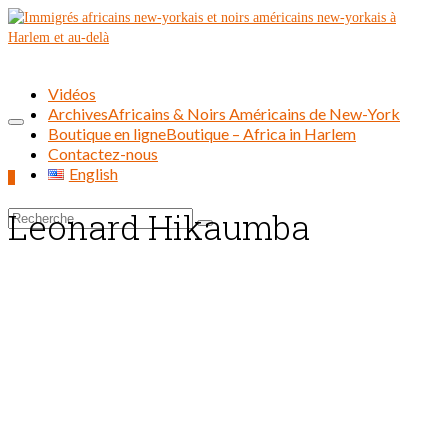
Vidéos
Archives
Africains & Noirs Américains de New-York
Boutique en ligne
Boutique – Africa in Harlem
Contactez-nous
English
0
Leonard Hikaumba
Rechercher :