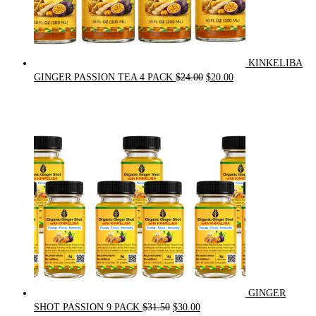
KINKELIBA
Original
Current
GINGER PASSION TEA 4 PACK
$
24.00
$
20.00
price
price
was:
is:
$24.00.
$20.00.
GINGER
Original
Current
SHOT PASSION 9 PACK
$
31.50
$
30.00