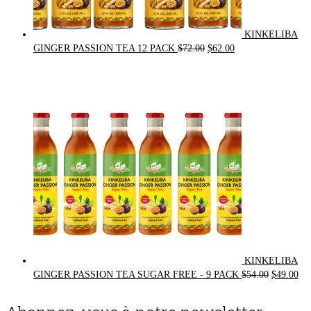
KINKELIBA
Original
Current
GINGER PASSION TEA 12 PACK
$
72.00
$
62.00
price
price
was:
is:
$72.00.
$62.00.
KINKELIBA
Original
Cur
GINGER PASSION TEA SUGAR FREE - 9 PACK
$
54.00
$
49.00
price
pri
was:
is: