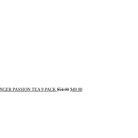
Original
Current
price
price
was:
is:
$54.00.
$49.00.
NGER PASSION TEA 9 PACK
$
54.00
$
49.00
Original
Current
price
price
was:
is:
$90.00.
$75.00.