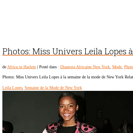
Photos: Miss Univers Leila Lopes 
de
Africa in Harlem
|
Posté dans :
Diaspora Africaine New York
,
Mode
,
Photo
Photos: Miss Univers Leila Lopes à la semaine de la mode de New York Rela
Leila Lopes
,
Semaine de la Mode de New York