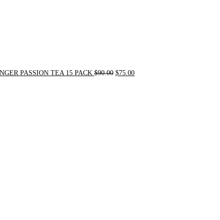
NGER PASSION TEA 15 PACK
$
90.00
$
75.00
Original
Current
price
price
was:
is:
$24.00.
$20.00.