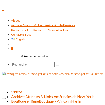
Vidéos
Archives
Africains & Noirs Américains de New-York
Boutique en ligne
Boutique – Africa in Harlem
Contactez-nous
English
0
Votre panier est vide.
Rechercher :
Vidéos
Archives
Africains & Noirs Américains de New-York
Boutique en ligne
Boutique – Africa in Harlem