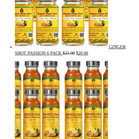
GINGER
Original
Current
SHOT PASSION 6 PACK
$
21.00
$
20.00
price
price
was:
is:
$21.00.
$20.00.