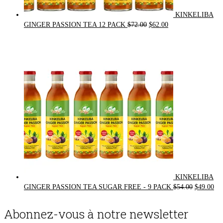
KINKELIBA
Original
Current
GINGER PASSION TEA 12 PACK
$
72.00
$
62.00
price
price
was:
is:
$72.00.
$62.00.
KINKELIBA
Original
Cur
GINGER PASSION TEA SUGAR FREE - 9 PACK
$
54.00
$
49.00
price
pri
was:
is:
Abonnez-vous à notre newsletter
$54.00.
$49