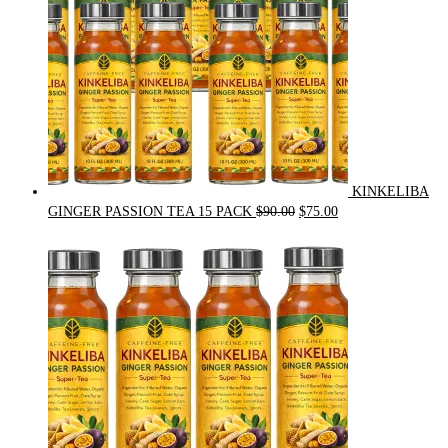
KINKELIBA
Original
Current
GINGER PASSION TEA 15 PACK
$
90.00
$
75.00
price
price
was:
is:
$90.00.
$75.00.