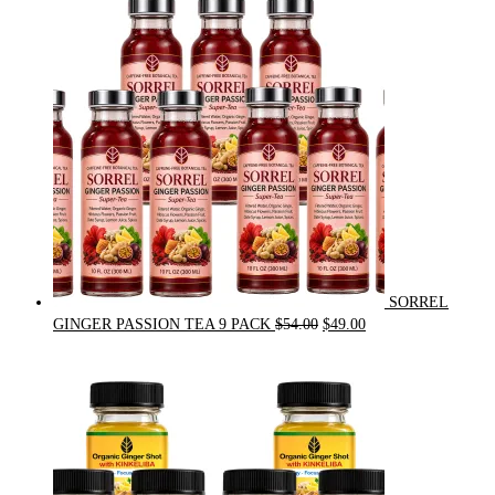
was:
is:
$31.50.
$30.00.
SORREL
Original
Current
GINGER PASSION TEA 9 PACK
$
54.00
$
49.00
price
price
was:
is:
$54.00.
$49.00.