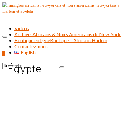
Vidéos
Archives
Africains & Noirs Américains de New-York
Boutique en ligne
Boutique – Africa in Harlem
Contactez-nous
English
0
l’Égypte
Rechercher :