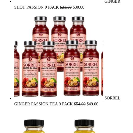
GINGER
Original
Current
SHOT PASSION 9 PACK
$
31.50
$
30.00
price
price
was:
is:
$31.50.
$30.00.
SORREL
Original
Current
GINGER PASSION TEA 9 PACK
$
54.00
$
49.00
price
price
was:
is:
$54.00.
$49.00.