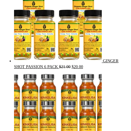
GINGER
Original
Current
SHOT PASSION 6 PACK
$
21.00
$
20.00
price
price
was:
is:
$21.00.
$20.00.