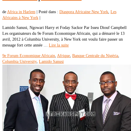
de
Africa in Harlem
|
Posté dans :
Diaspora Africaine New York
,
Les
Africains à New York
|
Lamido Sanusi, Ngowari Harry et Foday Sackor Par Isseu Diouf Campbell
Les organisateurs du 9e Forum Economique Africain, qui a démarré le 13
avril, 2012 à Columbia University, à New York ont voulu faire passer un
message fort cette année …
Lire la suite
9e Forum Economique Africain
,
Afrique
,
Banque Centrale du Nigéria
,
Columbia University
,
Lamido Sanusi