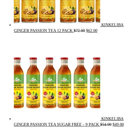
KINKELIBA
Original
Current
GINGER PASSION TEA 12 PACK
$
72.00
$
62.00
price
price
was:
is:
$72.00.
$62.00.
KINKELIBA
Original
Cur
GINGER PASSION TEA SUGAR FREE - 9 PACK
$
54.00
$
49.00