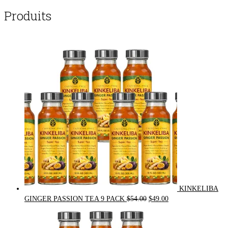
Produits
KINKELIBA
Original
Current
GINGER PASSION TEA 9 PACK
$
54.00
$
49.00
price
price
was:
is: