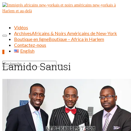
Vidéos
Archives
Africains & Noirs Américains de New-York
Boutique en ligne
Boutique – Africa in Harlem
Contactez-nous
English
0
Lamido Sanusi
Rechercher :