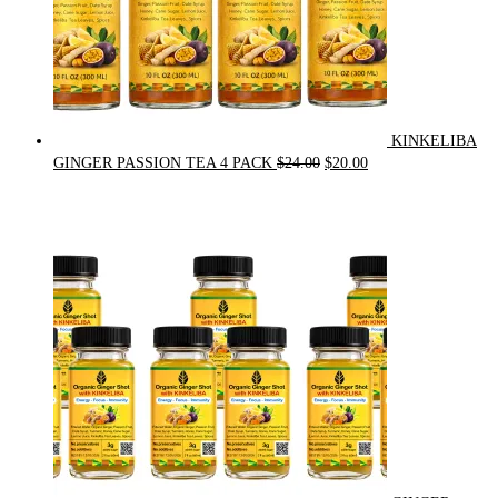
KINKELIBA
Original
Current
GINGER PASSION TEA 4 PACK
$
24.00
$
20.00
price
price
was:
is:
$24.00.
$20.00.