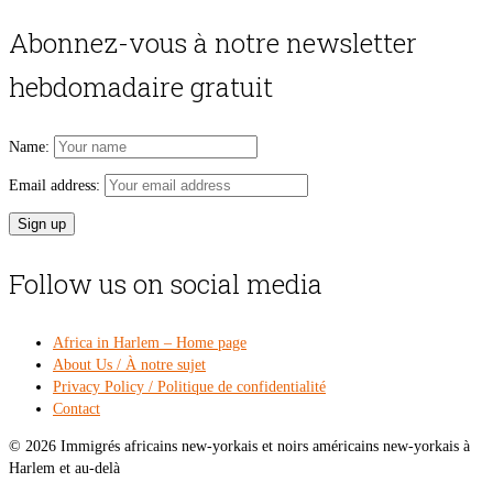
price
pri
was:
is:
Abonnez-vous à notre newsletter
$54.00.
$49
hebdomadaire gratuit
Name:
Email address:
Follow us on social media
Africa in Harlem – Home page
About Us / À notre sujet
Privacy Policy / Politique de confidentialité
Contact
© 2026 Immigrés africains new-yorkais et noirs américains new-yorkais à
Harlem et au-delà