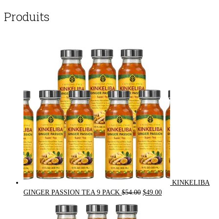
Produits
KINKELIBA
Original
Current
GINGER PASSION TEA 9 PACK
$
54.00
$
49.00
price
price
was:
is: