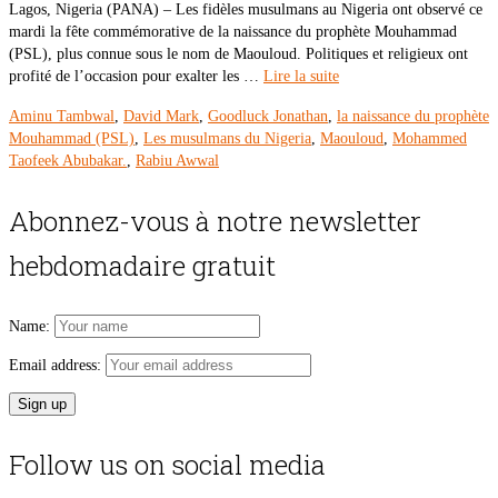
Lagos, Nigeria (PANA) – Les fidèles musulmans au Nigeria ont observé ce
mardi la fête commémorative de la naissance du prophète Mouhammad
(PSL), plus connue sous le nom de Maouloud. Politiques et religieux ont
profité de l’occasion pour exalter les …
Lire la suite
Aminu Tambwal
,
David Mark
,
Goodluck Jonathan
,
la naissance du prophète
Mouhammad (PSL)
,
Les musulmans du Nigeria
,
Maouloud
,
Mohammed
Taofeek Abubakar.
,
Rabiu Awwal
Abonnez-vous à notre newsletter
hebdomadaire gratuit
Name:
Email address:
Follow us on social media