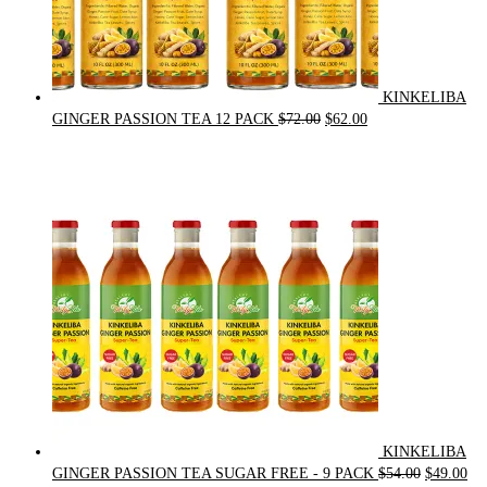
KINKELIBA
Original
Current
GINGER PASSION TEA 12 PACK
$
72.00
$
62.00
price
price
was:
is:
$72.00.
$62.00.
KINKELIBA
Original
Cur
GINGER PASSION TEA SUGAR FREE - 9 PACK
$
54.00
$
49.00