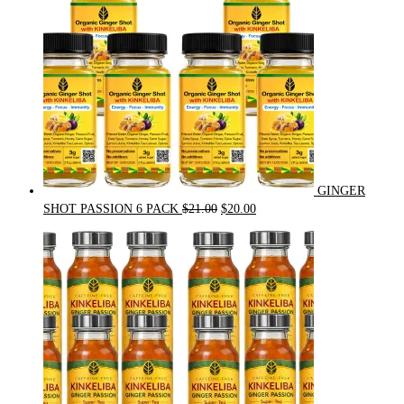
GINGER
Original
Current
SHOT PASSION 6 PACK
$
21.00
$
20.00
price
price
was:
is:
$21.00.
$20.00.