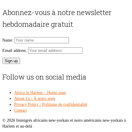
price
pri
was:
is:
Abonnez-vous à notre newsletter
$54.00.
$49
hebdomadaire gratuit
Name:
Email address:
Follow us on social media
Africa in Harlem – Home page
About Us / À notre sujet
Privacy Policy / Politique de confidentialité
Contact
© 2026 Immigrés africains new-yorkais et noirs américains new-yorkais à
Harlem et au-delà