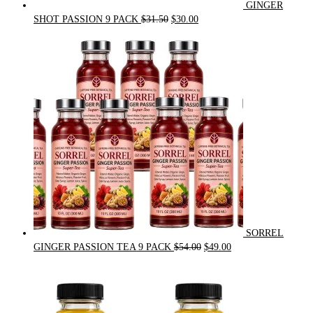
GINGER
Original
Current
SHOT PASSION 9 PACK
$
31.50
$
30.00
price
price
was:
is:
$31.50.
$30.00.
SORREL
Original
Current
GINGER PASSION TEA 9 PACK
$
54.00
$
49.00
price
price
was:
is:
$54.00.
$49.00.