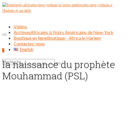
Vidéos
Archives
Africains & Noirs Américains de New-York
Boutique en ligne
Boutique – Africa in Harlem
Contactez-nous
English
0
la naissance du prophète
Rechercher :
Mouhammad (PSL)