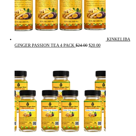
KINKELIBA
Original
Current
GINGER PASSION TEA 4 PACK
$
24.00
$
20.00
price
price
was:
is:
$24.00.
$20.00.