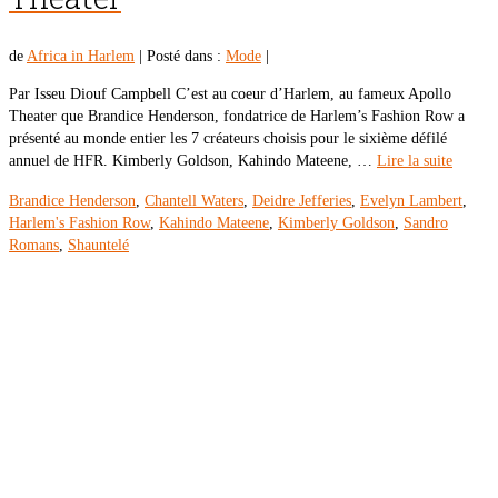
de
Africa in Harlem
|
Posté dans :
Mode
|
Par Isseu Diouf Campbell C’est au coeur d’Harlem, au fameux Apollo
Theater que Brandice Henderson, fondatrice de Harlem’s Fashion Row a
présenté au monde entier les 7 créateurs choisis pour le sixième défilé
annuel de HFR. Kimberly Goldson, Kahindo Mateene, …
Lire la suite
Brandice Henderson
,
Chantell Waters
,
Deidre Jefferies
,
Evelyn Lambert
,
Harlem's Fashion Row
,
Kahindo Mateene
,
Kimberly Goldson
,
Sandro
Romans
,
Shauntelé