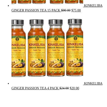
KINKELIBA
Original
Current
GINGER PASSION TEA 15 PACK
$
90.00
$
75.00
price
price
was:
is:
$90.00.
$75.00.
KINKELIBA
Original
Current
GINGER PASSION TEA 4 PACK
$
24.00
$
20.00
price
price
was:
is:
$24.00.
$20.00.