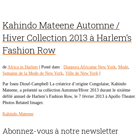
Kahindo Mateene Automne /
Hiver Collection 2013 à Harlem’s
Fashion Row
de
Africa in Harlem
|
Posté dans :
Diaspora Africaine New York
,
Mode
,
Semaine de la Mode de New York
,
Ville de New York
|
Par Isseu Diouf-Campbell La créatrice d’origine Congolaise, Kahindo
Mateene, a présenté sa collection Automne/Hiver 2013 durant le sixième
défilé annuel de Harlem’s Fashion Row, le 7 février 2013 à Apollo Theater.
Photos Related Images:
Kahindo Mateene
Abonnez-vous à notre newsletter