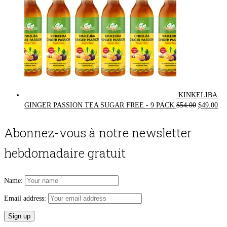
KINKELIBA
Original
Cur
GINGER PASSION TEA SUGAR FREE - 9 PACK
$
54.00
$
49.00
price
pri
was:
is:
Abonnez-vous à notre newsletter
$54.00.
$49
hebdomadaire gratuit
Name:
Email address: