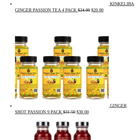
KINKELIBA
Original
Current
GINGER PASSION TEA 4 PACK
$
24.00
$
20.00
price
price
was:
is:
$24.00.
$20.00.
GINGER
Original
Current
SHOT PASSION 9 PACK
$
31.50
$
30.00
price
price
was:
is:
$31.50.
$30.00.