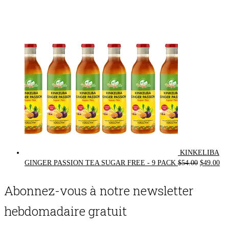
price
price
was:
is:
$72.00.
$62.00.
KINKELIBA
Original
Cur
GINGER PASSION TEA SUGAR FREE - 9 PACK
$
54.00
$
49.00
price
pri
was:
is:
Abonnez-vous à notre newsletter
$54.00.
$49
hebdomadaire gratuit