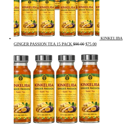
KINKELIBA
Original
Current
GINGER PASSION TEA 15 PACK
$
90.00
$
75.00
price
price
was:
is:
$90.00.
$75.00.