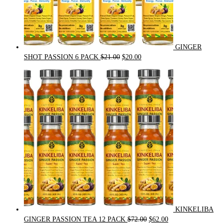
GINGER
Original
Current
SHOT PASSION 6 PACK
$
21.00
$
20.00
price
price
was:
is:
$21.00.
$20.00.
KINKELIBA
Original
Current
GINGER PASSION TEA 12 PACK
$
72.00
$
62.00