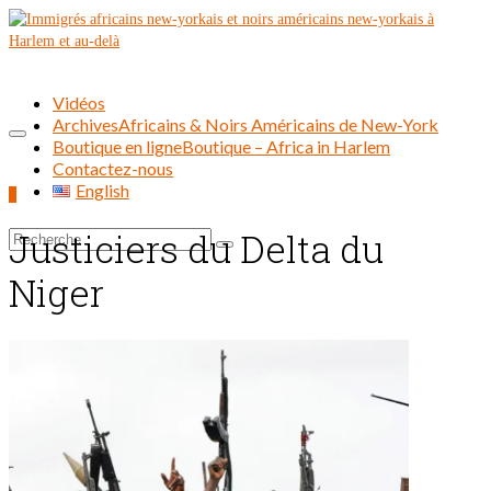
Vidéos
Archives
Africains & Noirs Américains de New-York
Boutique en ligne
Boutique – Africa in Harlem
Contactez-nous
English
0
Justiciers du Delta du
Rechercher :
Niger