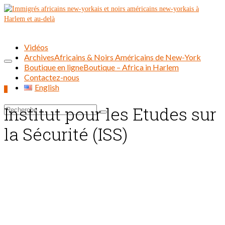
Vidéos
Archives
Africains & Noirs Américains de New-York
Boutique en ligne
Boutique – Africa in Harlem
Contactez-nous
English
0
Institut pour les Etudes sur
Rechercher :
la Sécurité (ISS)