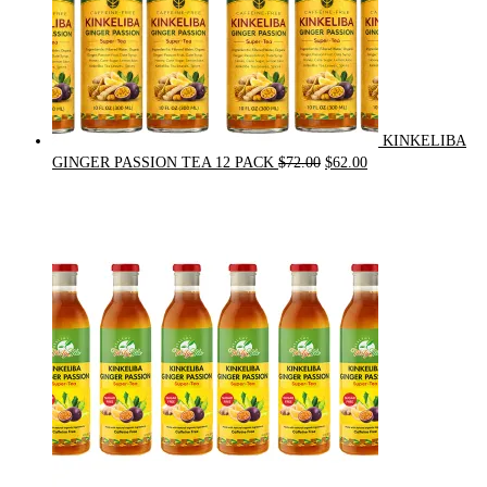
KINKELIBA
Original
Current
GINGER PASSION TEA 12 PACK
$
72.00
$
62.00
price
price
was:
is:
$72.00.
$62.00.