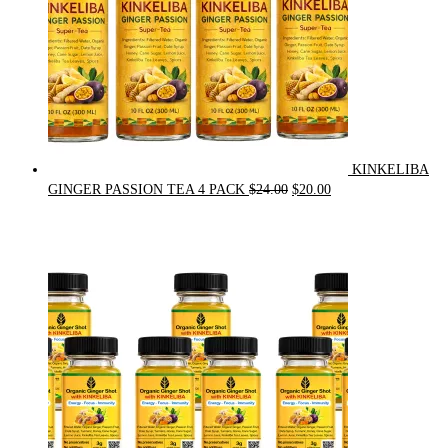
KINKELIBA
Original
Current
GINGER PASSION TEA 4 PACK
$
24.00
$
20.00
price
price
was:
is:
$24.00.
$20.00.