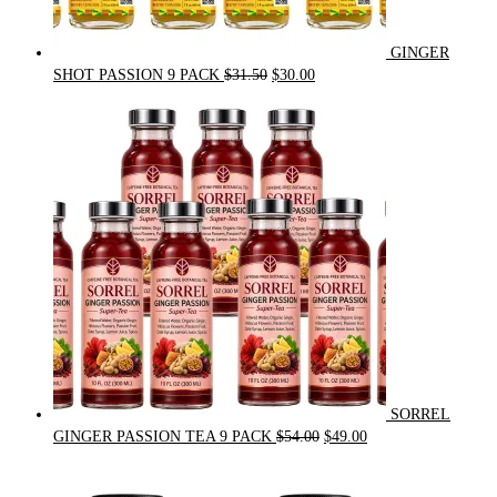
GINGER
Original
Current
SHOT PASSION 9 PACK
$
31.50
$
30.00
price
price
was:
is:
$31.50.
$30.00.
SORREL
Original
Current
GINGER PASSION TEA 9 PACK
$
54.00
$
49.00
price
price
was:
is: