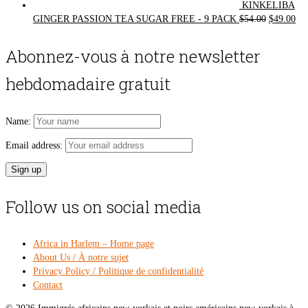
KINKELIBA
Original
Cur
GINGER PASSION TEA SUGAR FREE - 9 PACK
$
54.00
$
49.00
price
pri
was:
is:
Abonnez-vous à notre newsletter
$54.00.
$49
hebdomadaire gratuit
Name:
Email address:
Follow us on social media
Africa in Harlem – Home page
About Us / À notre sujet
Privacy Policy / Politique de confidentialité
Contact