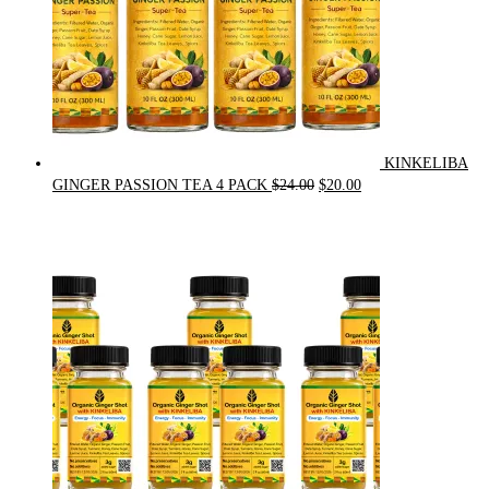
KINKELIBA
Original
Current
GINGER PASSION TEA 4 PACK
$
24.00
$
20.00
price
price
was:
is:
$24.00.
$20.00.