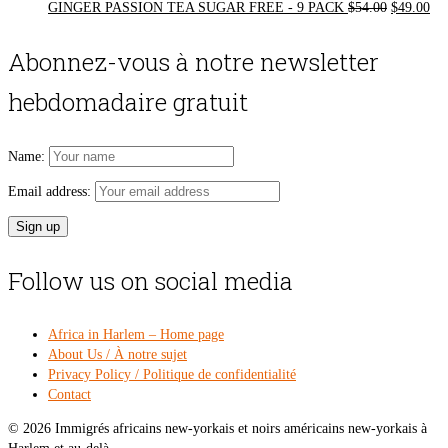
Original
Cur
GINGER PASSION TEA SUGAR FREE - 9 PACK
$
54.00
$
49.00
price
pri
was:
is:
Abonnez-vous à notre newsletter
$54.00.
$49
hebdomadaire gratuit
Name:
Email address:
Follow us on social media
Africa in Harlem – Home page
About Us / À notre sujet
Privacy Policy / Politique de confidentialité
Contact
© 2026 Immigrés africains new-yorkais et noirs américains new-yorkais à