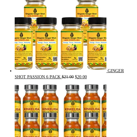
GINGER
Original
Current
SHOT PASSION 6 PACK
$
21.00
$
20.00
price
price
was:
is:
$21.00.
$20.00.