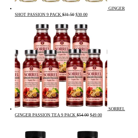
GINGER
Original
Current
SHOT PASSION 9 PACK
$
31.50
$
30.00
price
price
was:
is:
$31.50.
$30.00.
SORREL
Original
Current
GINGER PASSION TEA 9 PACK
$
54.00
$
49.00
price
price
was:
is:
$54.00.
$49.00.