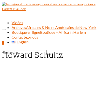
Vidéos
Archives
Africains & Noirs Américains de New-York
Boutique en ligne
Boutique – Africa in Harlem
Contactez-nous
English
0
Howard Schultz
Rechercher :