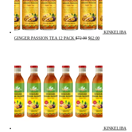
KINKELIBA
Original
Current
GINGER PASSION TEA 12 PACK
$
72.00
$
62.00
price
price
was:
is:
$72.00.
$62.00.
KINKELIBA