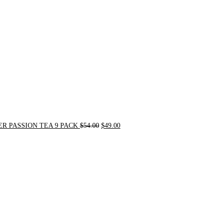
was:
is:
$54.00.
$49.00.
R PASSION TEA 9 PACK
$
54.00
$
49.00
Original
Current
price
price
was:
is:
$21.00.
$20.00.