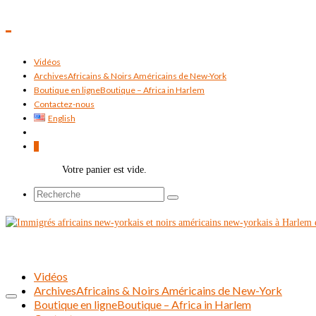
Vidéos
Archives
Africains & Noirs Américains de New-York
Boutique en ligne
Boutique – Africa in Harlem
Contactez-nous
English
0
Votre panier est vide.
Rechercher :
Vidéos
Archives
Africains & Noirs Américains de New-York
Boutique en ligne
Boutique – Africa in Harlem