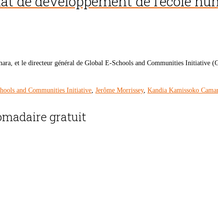
at de développement de l’école numé
a, et le directeur général de Global E-Schools and Communities Initiative (G
hools and Communities Initiative
,
Jerôme Morrissey
,
Kandia Kamissoko Cama
madaire gratuit