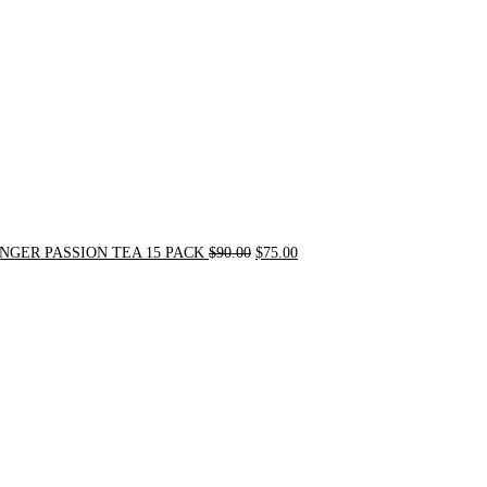
$90.00.
$75.00.
NGER PASSION TEA 15 PACK
$
90.00
$
75.00
Original
Current
price
price
was:
is:
$24.00.
$20.00.