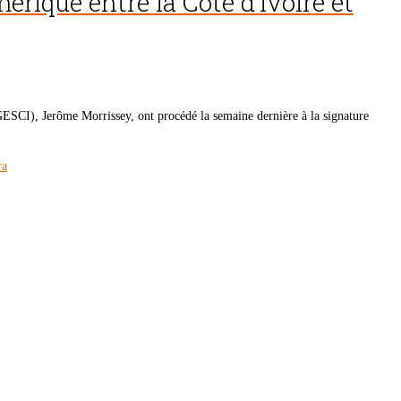
rique entre la Côte d’Ivoire et
ESCI), Jerôme Morrissey, ont procédé la semaine dernière à la signature
ra