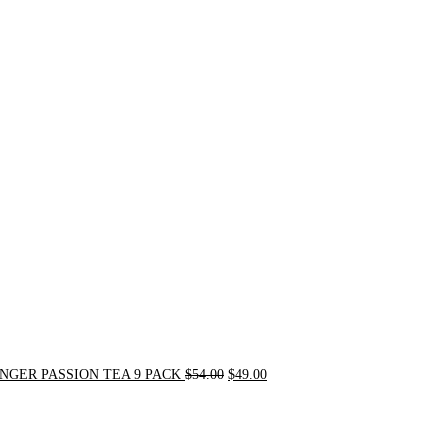
Original
Current
price
price
was:
is:
$54.00.
$49.00.
NGER PASSION TEA 9 PACK
$
54.00
$
49.00
Original
Current
price
price
was:
is: