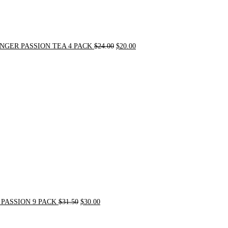
NGER PASSION TEA 4 PACK
$
24.00
$
20.00
Original
Current
price
price
was:
is:
$31.50.
$30.00.
PASSION 9 PACK
$
31.50
$
30.00
Original
Current
price
price