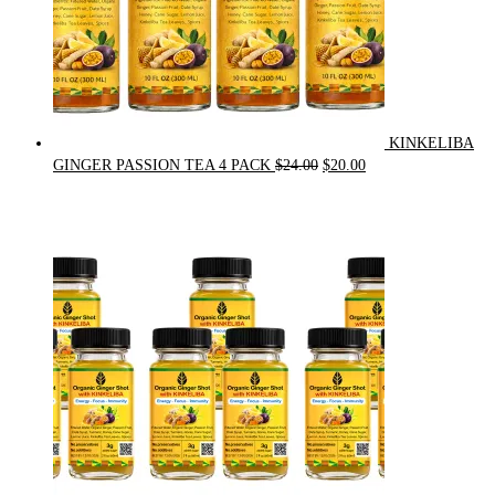
KINKELIBA
Original
Current
GINGER PASSION TEA 4 PACK
$
24.00
$
20.00
price
price
was:
is:
$24.00.
$20.00.