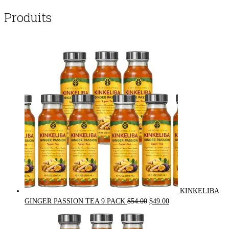
Produits
KINKELIBA
Original
Current
GINGER PASSION TEA 9 PACK
$
54.00
$
49.00
price
price
was:
is: