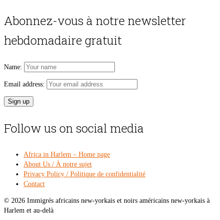
price
pri
was:
is:
Abonnez-vous à notre newsletter
$54.00.
$49
hebdomadaire gratuit
Name:
Email address:
Follow us on social media
Africa in Harlem – Home page
About Us / À notre sujet
Privacy Policy / Politique de confidentialité
Contact
© 2026 Immigrés africains new-yorkais et noirs américains new-yorkais à
Harlem et au-delà