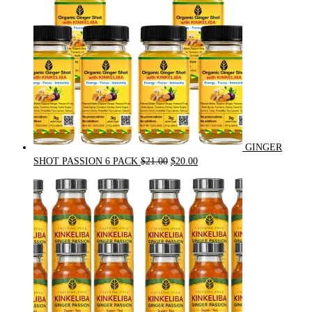
GINGER
Original
Current
SHOT PASSION 6 PACK
$
21.00
$
20.00
price
price
was:
is:
$21.00.
$20.00.