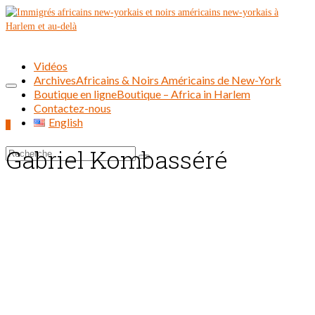
Vidéos
Archives
Africains & Noirs Américains de New-York
Boutique en ligne
Boutique – Africa in Harlem
Contactez-nous
English
0
Gabriel Kombasséré
Rechercher :