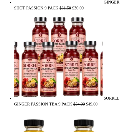
GINGER
Original
Current
SHOT PASSION 9 PACK
$
31.50
$
30.00
price
price
was:
is:
$31.50.
$30.00.
SORREL
Original
Current
GINGER PASSION TEA 9 PACK
$
54.00
$
49.00
price
price
was:
is:
$54.00.
$49.00.