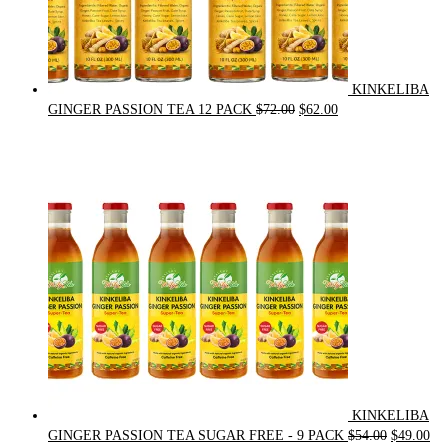
KINKELIBA
Original
Current
GINGER PASSION TEA 12 PACK
$
72.00
$
62.00
price
price
was:
is:
$72.00.
$62.00.
KINKELIBA
Original
Cur
GINGER PASSION TEA SUGAR FREE - 9 PACK
$
54.00
$
49.00