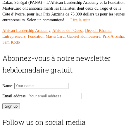
Dakar, Sénégal (PANA) – L’African Leadership Academy et la Fondation
MasterCard ont annoncé mardi les finalistes, dont deux du Togo et de la
Côte d’Ivoire, pour leur Prix Anzisha de 75.000 dollars us pour les jeunes
entrepreneurs. Selon un communiqué …
Lire la suite
African Leadership Academy
,
Afrique de l'Ouest
,
Deepali Khanna
,
Entrepreneurs
,
Fondation MasterCard
,
Gabriel Kombasséré
,
Prix Anzisha
,
Sam Kodo
Abonnez-vous à notre newsletter
hebdomadaire gratuit
Name:
Email address:
Follow us on social media