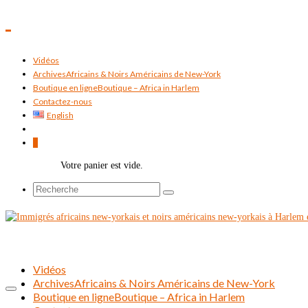
Vidéos
Archives
Africains & Noirs Américains de New-York
Boutique en ligne
Boutique – Africa in Harlem
Contactez-nous
English
0
Votre panier est vide.
Rechercher :
Vidéos
Archives
Africains & Noirs Américains de New-York
Boutique en ligne
Boutique – Africa in Harlem