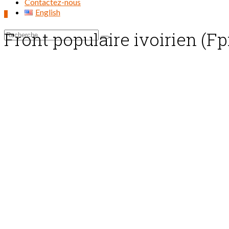
Contactez-nous
English
0
Front populaire ivoirien (Fp
Rechercher :