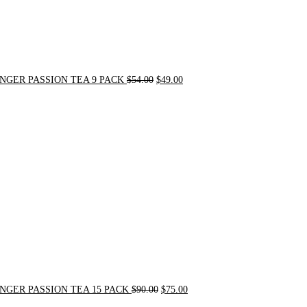
NGER PASSION TEA 9 PACK
$
54.00
$
49.00
Original
Current
price
price
was:
is:
$90.00.
$75.00.
NGER PASSION TEA 15 PACK
$
90.00
$
75.00
Original
Current