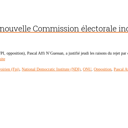
la nouvelle Commission électorale i
 opposition), Pascal Affi N’Guessan, a justifié jeudi les raisons du rejet par 
uite
voirien (Fpi)
,
National Democratic Institute (NDI)
,
ONU
,
Opposition
,
Pascal A