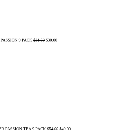
PASSION 9 PACK
$
31.50
$
30.00
Original
Current
price
price
was:
is:
$54.00.
$49.00.
R PASSION TEA 9 PACK
$
54.00
$
49.00