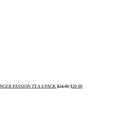
price
price
was:
is:
$24.00.
$20.00.
NGER PASSION TEA 4 PACK
$
24.00
$
20.00
Original
Current
price
price
was:
is:
$31.50.
$30.00.