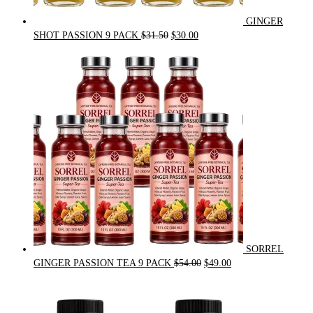
GINGER
Original
Current
SHOT PASSION 9 PACK
$
31.50
$
30.00
price
price
was:
is:
$31.50.
$30.00.
SORREL
Original
Current
GINGER PASSION TEA 9 PACK
$
54.00
$
49.00
price
price
was:
is:
$54.00.
$49.00.