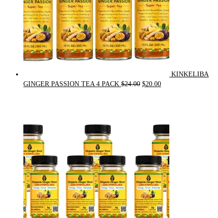
KINKELIBA
Original
Current
GINGER PASSION TEA 4 PACK
$
24.00
$
20.00
price
price
was:
is:
$24.00.
$20.00.