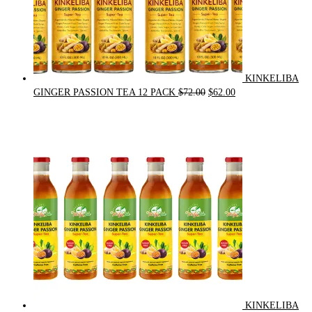
KINKELIBA
Original
Current
GINGER PASSION TEA 12 PACK
$
72.00
$
62.00
price
price
was:
is:
$72.00.
$62.00.
KINKELIBA