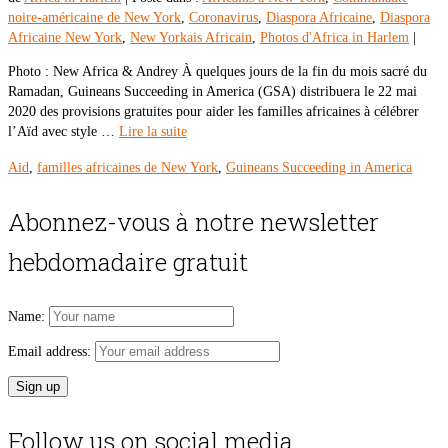
noire-américaine de New York
,
Coronavirus
,
Diaspora Africaine
,
Diaspora
Africaine New York
,
New Yorkais Africain
,
Photos d'Africa in Harlem
|
Photo : New Africa & Andrey À quelques jours de la fin du mois sacré du
Ramadan, Guineans Succeeding in America (GSA) distribuera le 22 mai
2020 des provisions gratuites pour aider les familles africaines à célébrer
l’Aïd avec style …
Lire la suite
Aid
,
familles africaines de New York
,
Guineans Succeeding in America
Abonnez-vous à notre newsletter
hebdomadaire gratuit
Name:
Email address:
Follow us on social media