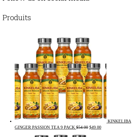
Produits
KINKELIBA
Original
Current
GINGER PASSION TEA 9 PACK
$
54.00
$
49.00
price
price