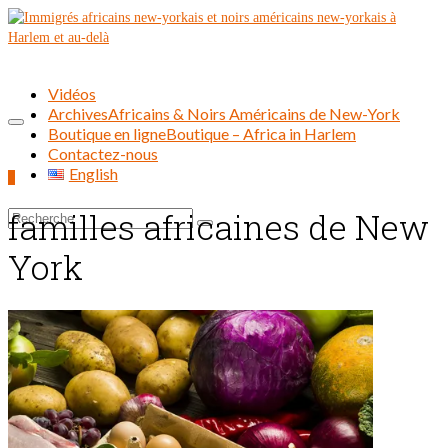
Vidéos
Archives
Africains & Noirs Américains de New-York
Boutique en ligne
Boutique – Africa in Harlem
Contactez-nous
English
0
familles africaines de New
Rechercher :
York