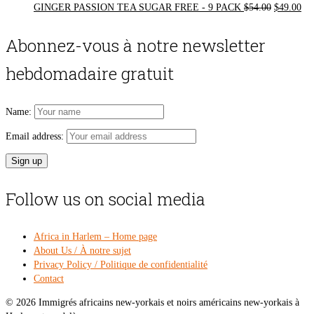
Original
Cur
GINGER PASSION TEA SUGAR FREE - 9 PACK
$
54.00
$
49.00
price
pri
was:
is:
Abonnez-vous à notre newsletter
$54.00.
$49
hebdomadaire gratuit
Name:
Email address:
Follow us on social media
Africa in Harlem – Home page
About Us / À notre sujet
Privacy Policy / Politique de confidentialité
Contact
© 2026 Immigrés africains new-yorkais et noirs américains new-yorkais à