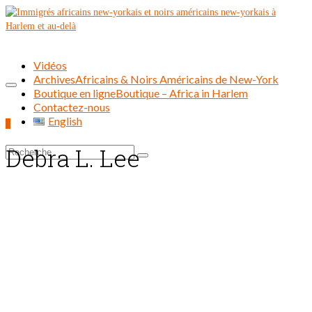
Vidéos
Archives
Africains & Noirs Américains de New-York
Boutique en ligne
Boutique – Africa in Harlem
Contactez-nous
English
0
Debra L. Lee
Rechercher :