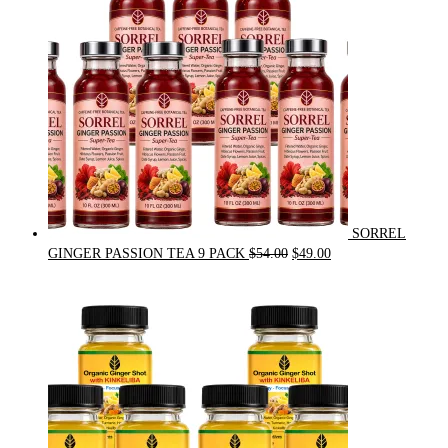
SORREL
Original
Current
GINGER PASSION TEA 9 PACK
$
54.00
$
49.00
price
price
was:
is:
$54.00.
$49.00.