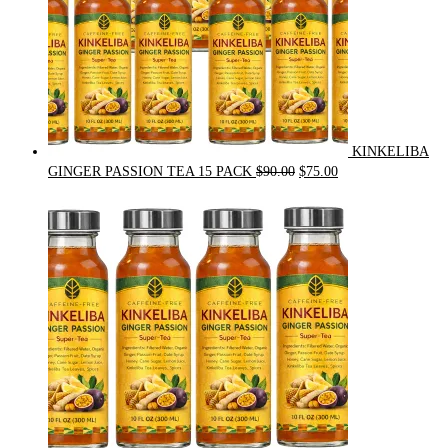
KINKELIBA
Original
Current
GINGER PASSION TEA 15 PACK
$
90.00
$
75.00
price
price
was:
is:
$90.00.
$75.00.