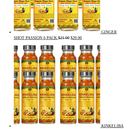
GINGER
Original
Current
SHOT PASSION 6 PACK
$
21.00
$
20.00
price
price
was:
is:
$21.00.
$20.00.
KINKELIBA