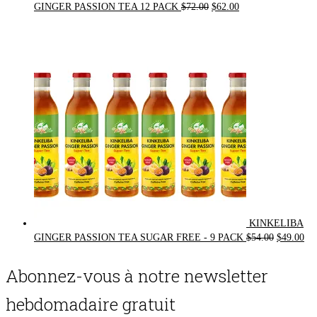
Original
Current
GINGER PASSION TEA 12 PACK
$
72.00
$
62.00
price
price
was:
is:
$72.00.
$62.00.
KINKELIBA
Original
Cur
GINGER PASSION TEA SUGAR FREE - 9 PACK
$
54.00
$
49.00
price
pri
was:
is:
Abonnez-vous à notre newsletter
$54.00.
$49
hebdomadaire gratuit