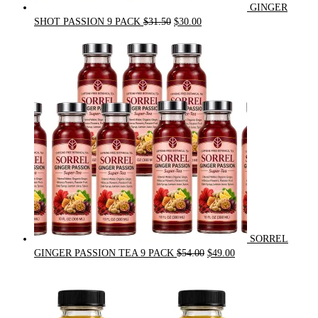
GINGER
Original
Current
SHOT PASSION 9 PACK
$
31.50
$
30.00
price
price
was:
is:
$31.50.
$30.00.
SORREL
Original
Current
GINGER PASSION TEA 9 PACK
$
54.00
$
49.00
price
price
was:
is:
$54.00.
$49.00.