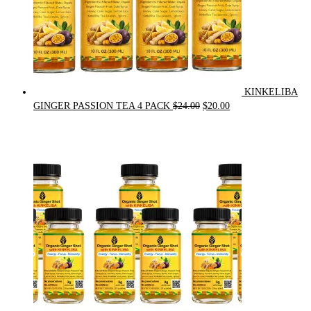
KINKELIBA
Original
Current
GINGER PASSION TEA 4 PACK
$
24.00
$
20.00
price
price
was:
is:
$24.00.
$20.00.