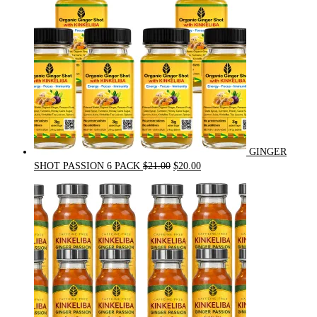
GINGER
Original
Current
SHOT PASSION 6 PACK
$
21.00
$
20.00
price
price
was:
is:
$21.00.
$20.00.