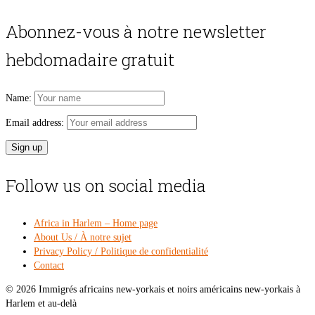
price
pri
was:
is:
Abonnez-vous à notre newsletter
$54.00.
$49
hebdomadaire gratuit
Name:
Email address:
Follow us on social media
Africa in Harlem – Home page
About Us / À notre sujet
Privacy Policy / Politique de confidentialité
Contact
© 2026 Immigrés africains new-yorkais et noirs américains new-yorkais à
Harlem et au-delà