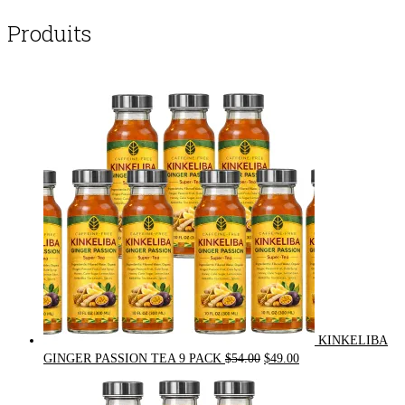
Produits
KINKELIBA
Original
Current
GINGER PASSION TEA 9 PACK
$
54.00
$
49.00
price
price
was:
is: