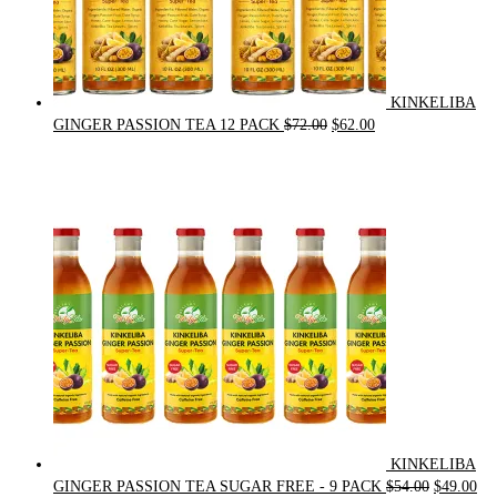
KINKELIBA
Original
Current
GINGER PASSION TEA 12 PACK
$
72.00
$
62.00
price
price
was:
is:
$72.00.
$62.00.
KINKELIBA
Original
Cur
GINGER PASSION TEA SUGAR FREE - 9 PACK
$
54.00
$
49.00