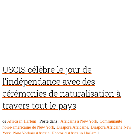
USCIS célèbre le jour de
l’indépendance avec des
cérémonies de naturalisation à
travers tout le pays
de
Africa in Harlem
|
Posté dans :
Africains à New York
,
Communauté
noire-américaine de New York
,
Diaspora Africaine
,
Diaspora Africaine New
York
,
New Yorkais Africain
,
Photos d'Africa in Harlem
|