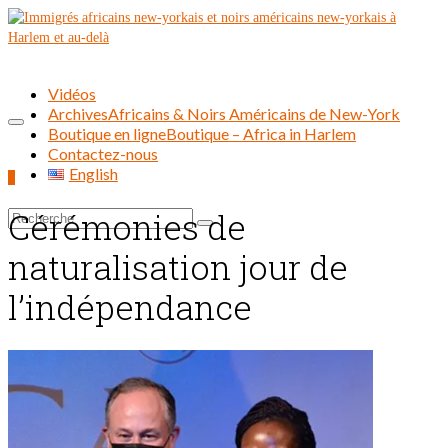
Vidéos
Archives
Africains & Noirs Américains de New-York
Boutique en ligne
Boutique – Africa in Harlem
Contactez-nous
English
0
Cérémonies de
Rechercher :
naturalisation jour de
l’indépendance