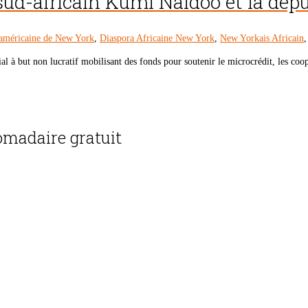
 sud-africain Kumi Naidoo et la dép
américaine de New York
,
Diaspora Africaine New York
,
New Yorkais Africain
 à but non lucratif mobilisant des fonds pour soutenir le microcrédit, les coopér
madaire gratuit