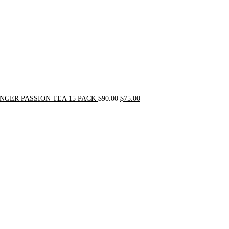
NGER PASSION TEA 15 PACK
$
90.00
$
75.00
Original
Current
price
price
was:
is:
$24.00.
$20.00.