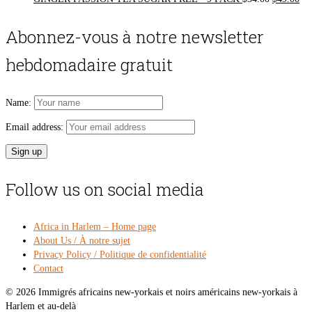
price
pri
was:
is:
Abonnez-vous à notre newsletter
$54.00.
$49
hebdomadaire gratuit
Name:
Email address:
Follow us on social media
Africa in Harlem – Home page
About Us / À notre sujet
Privacy Policy / Politique de confidentialité
Contact
© 2026 Immigrés africains new-yorkais et noirs américains new-yorkais à
Harlem et au-delà