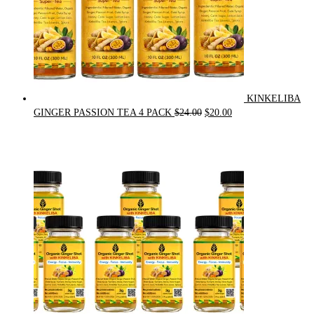
KINKELIBA
Original
Current
GINGER PASSION TEA 4 PACK
$
24.00
$
20.00
price
price
was:
is:
$24.00.
$20.00.