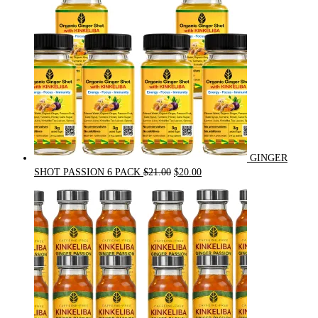
GINGER
Original
Current
SHOT PASSION 6 PACK
$
21.00
$
20.00
price
price
was:
is:
$21.00.
$20.00.