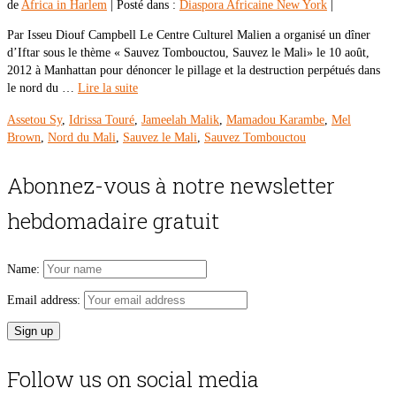
de
Africa in Harlem
|
Posté dans :
Diaspora Africaine New York
|
Par Isseu Diouf Campbell Le Centre Culturel Malien a organisé un dîner
d’Iftar sous le thème « Sauvez Tombouctou, Sauvez le Mali» le 10 août,
2012 à Manhattan pour dénoncer le pillage et la destruction perpétués dans
le nord du …
Lire la suite
Assetou Sy
,
Idrissa Touré
,
Jameelah Malik
,
Mamadou Karambe
,
Mel
Brown
,
Nord du Mali
,
Sauvez le Mali
,
Sauvez Tombouctou
Abonnez-vous à notre newsletter
hebdomadaire gratuit
Name:
Email address:
Follow us on social media