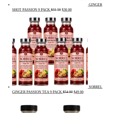
GINGER
Original
Current
SHOT PASSION 9 PACK
$
31.50
$
30.00
price
price
was:
is:
$31.50.
$30.00.
SORREL
Original
Current
GINGER PASSION TEA 9 PACK
$
54.00
$
49.00
price
price
was:
is:
$54.00.
$49.00.