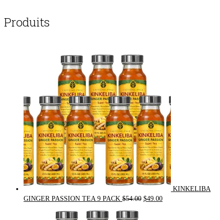
Produits
KINKELIBA
Original
Current
GINGER PASSION TEA 9 PACK
$
54.00
$
49.00
price
price
was:
is: