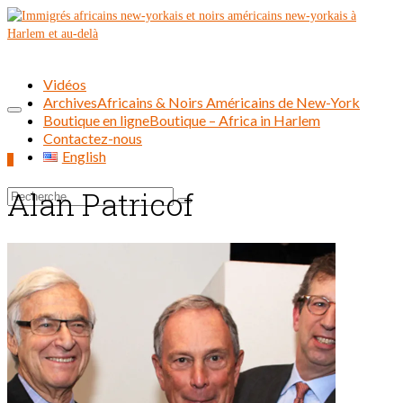
Vidéos
Archives
Africains & Noirs Américains de New-York
Boutique en ligne
Boutique – Africa in Harlem
Contactez-nous
English
0
Alan Patricof
Rechercher :