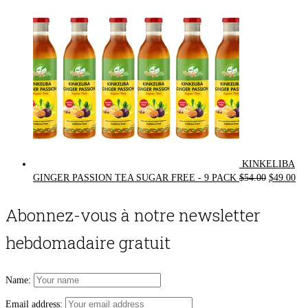
KINKELIBA
Original
Cur
GINGER PASSION TEA SUGAR FREE - 9 PACK
$
54.00
$
49.00
price
pri
was:
is:
Abonnez-vous à notre newsletter
$54.00.
$49
hebdomadaire gratuit
Name:
Email address: