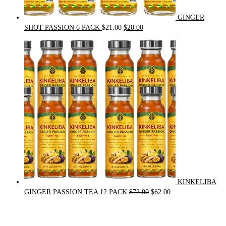
GINGER
Original
Current
SHOT PASSION 6 PACK
$
21.00
$
20.00
price
price
was:
is:
$21.00.
$20.00.
KINKELIBA
Original
Current
GINGER PASSION TEA 12 PACK
$
72.00
$
62.00
price
price
was:
is:
$72.00.
$62.00.