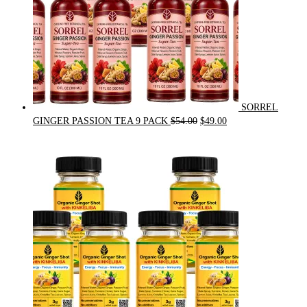
SORREL
Original
Current
GINGER PASSION TEA 9 PACK
$
54.00
$
49.00
price
price
was:
is:
$54.00.
$49.00.