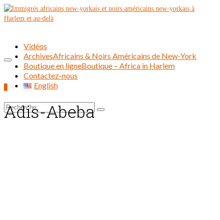
Vidéos
Archives
Africains & Noirs Américains de New-York
Boutique en ligne
Boutique – Africa in Harlem
Contactez-nous
English
0
Adis-Abeba
Rechercher :