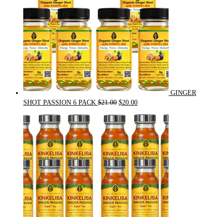
GINGER
Original
Current
SHOT PASSION 6 PACK
$
21.00
$
20.00
price
price
was:
is:
$21.00.
$20.00.