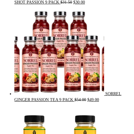
Original
Current
SHOT PASSION 9 PACK
$
31.50
$
30.00
price
price
was:
is:
$31.50.
$30.00.
SORREL
Original
Current
GINGER PASSION TEA 9 PACK
$
54.00
$
49.00
price
price
was:
is:
$54.00.
$49.00.