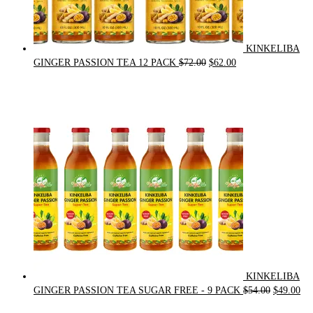
KINKELIBA
Original
Current
GINGER PASSION TEA 12 PACK
$
72.00
$
62.00
price
price
was:
is:
$72.00.
$62.00.
KINKELIBA
Original
Cur
GINGER PASSION TEA SUGAR FREE - 9 PACK
$
54.00
$
49.00
price
pri