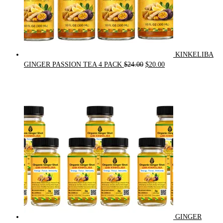
KINKELIBA
Original
Current
GINGER PASSION TEA 4 PACK
$
24.00
$
20.00
price
price
was:
is:
$24.00.
$20.00.
GINGER