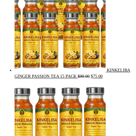
KINKELIBA
Original
Current
GINGER PASSION TEA 15 PACK
$
90.00
$
75.00
price
price
was:
is:
$90.00.
$75.00.