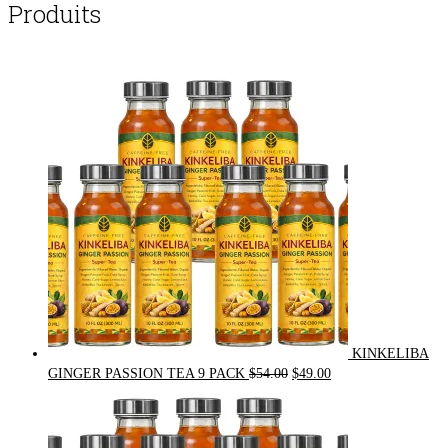
Produits
KINKELIBA
Original
Current
GINGER PASSION TEA 9 PACK
$
54.00
$
49.00
price
price
was:
is:
$54.00.
$49.00.