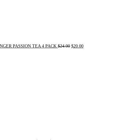
NGER PASSION TEA 4 PACK
$
24.00
$
20.00
Original
Current
price
price
was:
is:
$31.50.
$30.00.