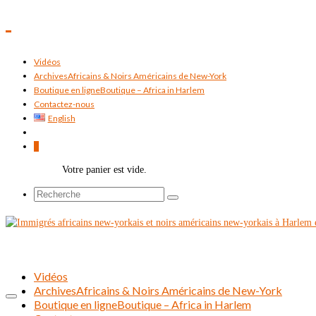
Vidéos
Archives
Africains & Noirs Américains de New-York
Boutique en ligne
Boutique – Africa in Harlem
Contactez-nous
English
0
Votre panier est vide.
Rechercher :
Vidéos
Archives
Africains & Noirs Américains de New-York
Boutique en ligne
Boutique – Africa in Harlem