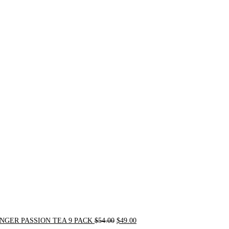
Original
Current
price
price
was:
is:
$54.00.
$49.00.
NGER PASSION TEA 9 PACK
$
54.00
$
49.00