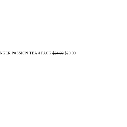
NGER PASSION TEA 4 PACK
$
24.00
$
20.00
Original
Current
price
price
was:
is:
$31.50.
$30.00.