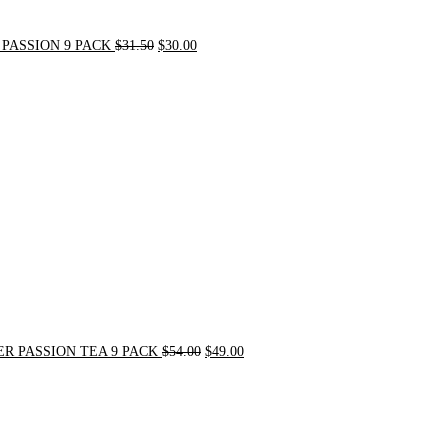
PASSION 9 PACK
$
31.50
$
30.00
Original
Current
price
price
was:
is:
$54.00.
$49.00.
R PASSION TEA 9 PACK
$
54.00
$
49.00
Original
Current
price
price
was:
is:
$21.00.
$20.00.