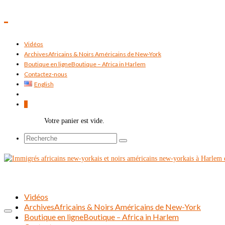
Vidéos
Archives
Africains & Noirs Américains de New-York
Boutique en ligne
Boutique – Africa in Harlem
Contactez-nous
English
0
Votre panier est vide.
Rechercher :
Vidéos
Archives
Africains & Noirs Américains de New-York
Boutique en ligne
Boutique – Africa in Harlem