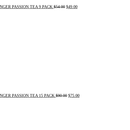
NGER PASSION TEA 9 PACK
$
54.00
$
49.00
Original
Current
price
price
was:
is:
$90.00.
$75.00.
NGER PASSION TEA 15 PACK
$
90.00
$
75.00
Original
Current
price
price
was:
is:
$24.00.
$20.00.