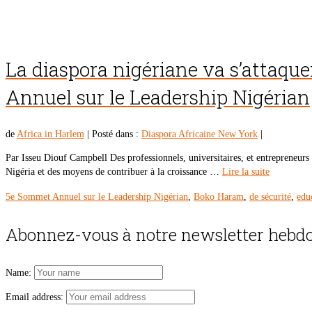
La diaspora nigériane va s’attaque
Annuel sur le Leadership Nigérian
de
Africa in Harlem
|
Posté dans :
Diaspora Africaine New York
|
Par Isseu Diouf Campbell Des professionnels, universitaires, et entrepreneurs 
Nigéria et des moyens de contribuer à la croissance …
Lire la suite
5e Sommet Annuel sur le Leadership Nigérian
,
Boko Haram
,
de sécurité
,
edu
Abonnez-vous à notre newsletter hebdo
Name:
Email address: