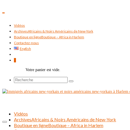
Vidéos
Archives
Africains & Noirs Américains de New-York
Boutique en ligne
Boutique – Africa in Harlem
Contactez-nous
English
0
Votre panier est vide.
Rechercher :
Vidéos
Archives
Africains & Noirs Américains de New-York
Boutique en ligne
Boutique – Africa in Harlem