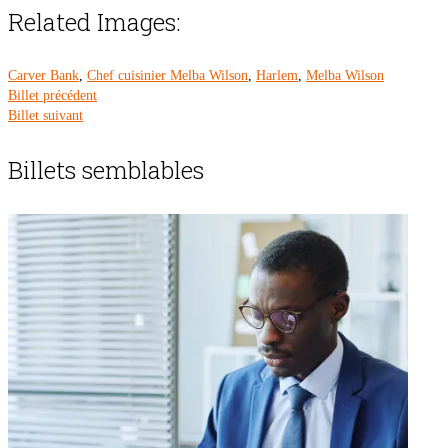
Related Images:
Carver Bank
,
Chef cuisinier Melba Wilson
,
Harlem
,
Melba Wilson
Billet précédent
Billet suivant
Billets semblables