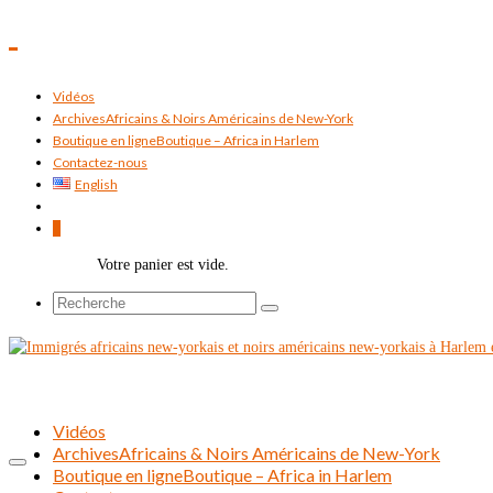
Vidéos
Archives
Africains & Noirs Américains de New-York
Boutique en ligne
Boutique – Africa in Harlem
Contactez-nous
English
0
Votre panier est vide.
Rechercher :
Vidéos
Archives
Africains & Noirs Américains de New-York
Boutique en ligne
Boutique – Africa in Harlem