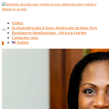
Vidéos
Archives
Africains & Noirs Américains de New-York
Boutique en ligne
Boutique – Africa in Harlem
Contactez-nous
English
0
Rechercher :