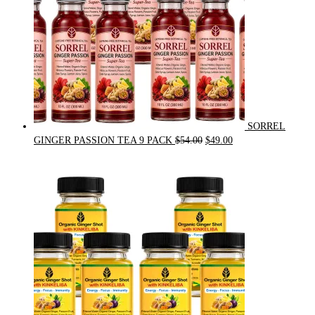
SORREL
Original
Current
GINGER PASSION TEA 9 PACK
$
54.00
$
49.00
price
price
was:
is:
$54.00.
$49.00.