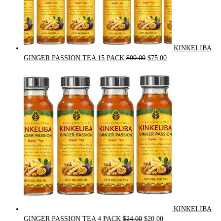
KINKELIBA
Original
Current
GINGER PASSION TEA 15 PACK
$
90.00
$
75.00
price
price
was:
is:
$90.00.
$75.00.
KINKELIBA
Original
Current
GINGER PASSION TEA 4 PACK
$
24.00
$
20.00