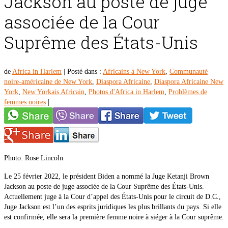
Jackson au poste de juge
associée de la Cour
Suprême des États-Unis
de
Africa in Harlem
|
Posté dans :
Africains à New York
,
Communauté
noire-américaine de New York
,
Diaspora Africaine
,
Diaspora Africaine New
York
,
New Yorkais Africain
,
Photos d'Africa in Harlem
,
Problèmes de
femmes noires
|
Photo: Rose Lincoln
Le 25 février 2022, le président Biden a nommé la Juge Ketanji Brown
Jackson au poste de juge associée de la Cour Suprême des États-Unis.
Actuellement juge à la Cour d’appel des États-Unis pour le circuit de D.C.,
Juge Jackson est l’un des esprits juridiques les plus brillants du pays. Si elle
est confirmée, elle sera la première femme noire à siéger à la Cour suprême.