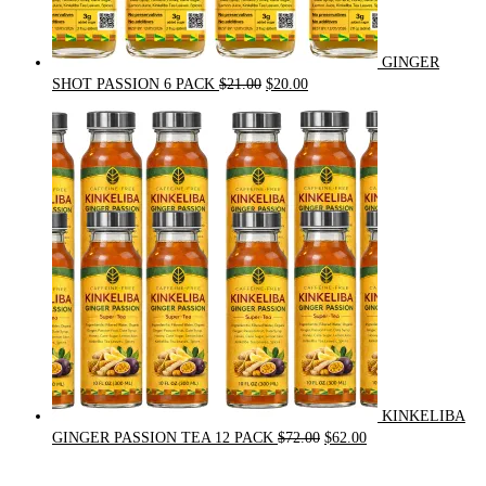
GINGER
Original
Current
SHOT PASSION 6 PACK
$
21.00
$
20.00
price
price
was:
is:
$21.00.
$20.00.
KINKELIBA
Original
Current
GINGER PASSION TEA 12 PACK
$
72.00
$
62.00
price
price
was:
is: