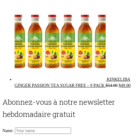
$72.00.
$62.00.
KINKELIBA
Original
Cur
GINGER PASSION TEA SUGAR FREE - 9 PACK
$
54.00
$
49.00
price
pri
was:
is:
Abonnez-vous à notre newsletter
$54.00.
$49
hebdomadaire gratuit
Name: