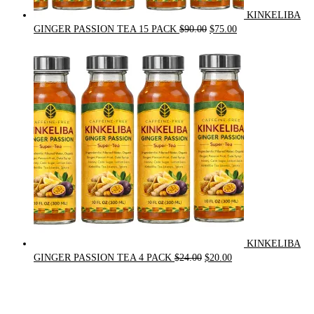
KINKELIBA
Original
Current
GINGER PASSION TEA 15 PACK
$
90.00
$
75.00
price
price
was:
is:
$90.00.
$75.00.
KINKELIBA
Original
Current
GINGER PASSION TEA 4 PACK
$
24.00
$
20.00
price
price
was:
is:
$24.00.
$20.00.