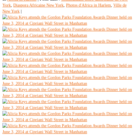
York
,
Diaspora Africaine New York
,
Photos d'Africa in Harlem
,
Ville de
New York
|