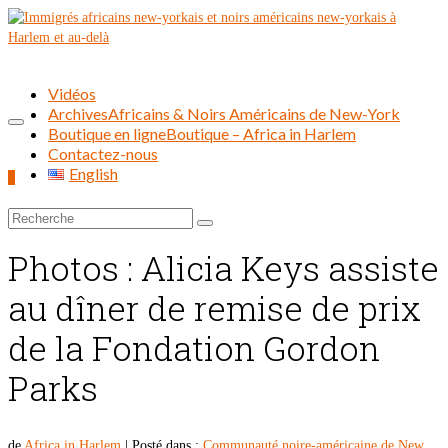
Vidéos
Archives
Africains & Noirs Américains de New-York
Boutique en ligne
Boutique – Africa in Harlem
Contactez-nous
English
0
Rechercher :
Photos : Alicia Keys assiste
au dîner de remise de prix
de la Fondation Gordon
Parks
de
Africa in Harlem
|
Posté dans :
Communauté noire-américaine de New