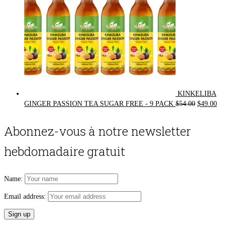
KINKELIBA
Original
Cur
GINGER PASSION TEA SUGAR FREE - 9 PACK
$
54.00
$
49.00
price
pri
was:
is:
Abonnez-vous à notre newsletter
$54.00.
$49
hebdomadaire gratuit
Name:
Email address: