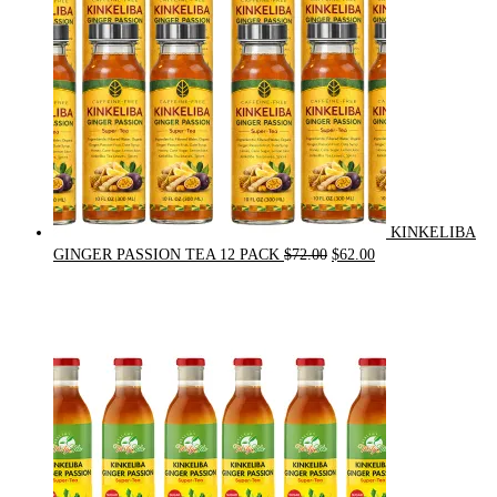
KINKELIBA
Original
Current
GINGER PASSION TEA 12 PACK
$
72.00
$
62.00
price
price
was:
is:
$72.00.
$62.00.