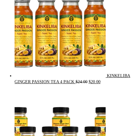
$90.00.
$75.00.
KINKELIBA
Original
Current
GINGER PASSION TEA 4 PACK
$
24.00
$
20.00
price
price
was:
is:
$24.00.
$20.00.