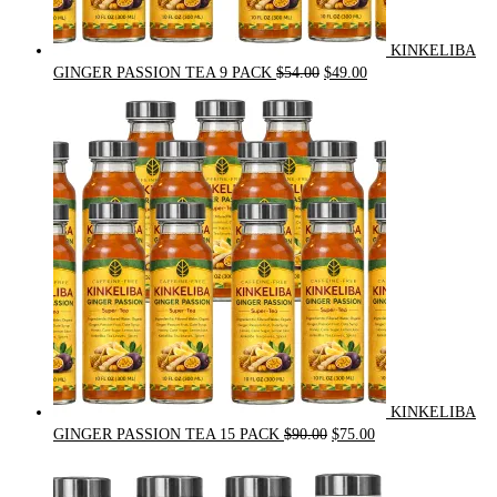
KINKELIBA
Original
Current
GINGER PASSION TEA 9 PACK
$
54.00
$
49.00
price
price
was:
is:
$54.00.
$49.00.
KINKELIBA
Original
Current
GINGER PASSION TEA 15 PACK
$
90.00
$
75.00
price
price
was:
is: