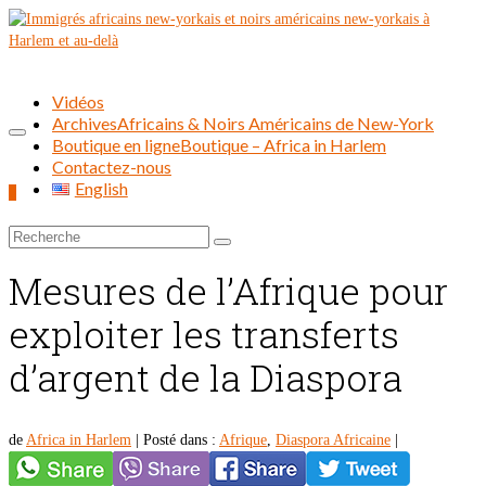
Vidéos
Archives
Africains & Noirs Américains de New-York
Boutique en ligne
Boutique – Africa in Harlem
Contactez-nous
English
0
Rechercher :
Mesures de l’Afrique pour
exploiter les transferts
d’argent de la Diaspora
de
Africa in Harlem
|
Posté dans :
Afrique
,
Diaspora Africaine
|