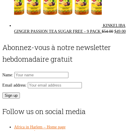
KINKELIBA
Original
Cur
GINGER PASSION TEA SUGAR FREE - 9 PACK
$
54.00
$
49.00
price
pri
was:
is:
Abonnez-vous à notre newsletter
$54.00.
$49
hebdomadaire gratuit
Name:
Email address:
Follow us on social media
Africa in Harlem – Home page