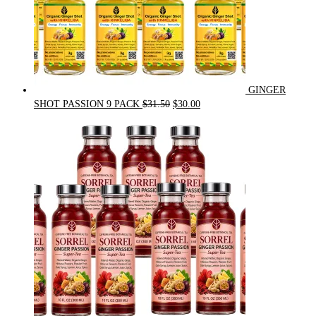
GINGER
Original
Current
SHOT PASSION 9 PACK
$
31.50
$
30.00
price
price
was:
is:
$31.50.
$30.00.