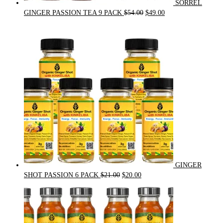
SORREL
Original
Current
GINGER PASSION TEA 9 PACK
$
54.00
$
49.00
price
price
was:
is:
$54.00.
$49.00.
GINGER
Original
Current
SHOT PASSION 6 PACK
$
21.00
$
20.00
price
price
was:
is:
$21.00.
$20.00.