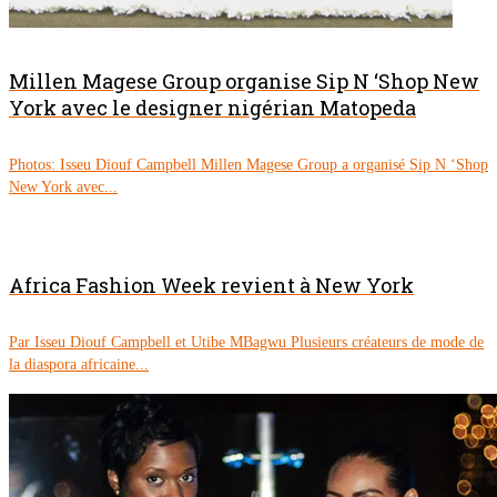
Millen Magese Group organise Sip N ‘Shop New
York avec le designer nigérian Matopeda
Photos: Isseu Diouf Campbell Millen Magese Group a organisé Sip N ‘Shop
New York avec...
Africa Fashion Week revient à New York
Par Isseu Diouf Campbell et Utibe MBagwu Plusieurs créateurs de mode de
la diaspora africaine...