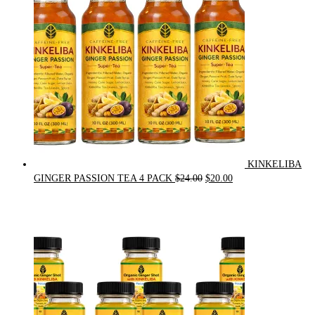
KINKELIBA
Original
Current
GINGER PASSION TEA 4 PACK
$
24.00
$
20.00
price
price
was:
is:
$24.00.
$20.00.