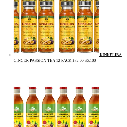
KINKELIBA
Original
Current
GINGER PASSION TEA 12 PACK
$
72.00
$
62.00
price
price
was:
is:
$72.00.
$62.00.