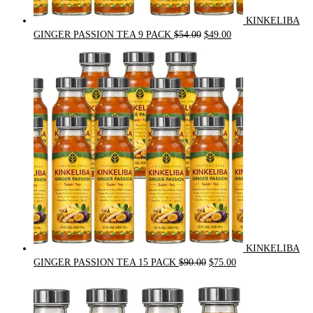
KINKELIBA
Original
Current
GINGER PASSION TEA 9 PACK
$
54.00
$
49.00
price
price
was:
is:
$54.00.
$49.00.
KINKELIBA
Original
Current
GINGER PASSION TEA 15 PACK
$
90.00
$
75.00
price
price
was:
is:
$90.00.
$75.00.