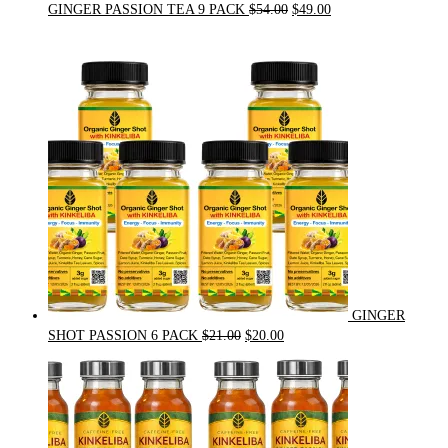
Original
Current
GINGER PASSION TEA 9 PACK
$
54.00
$
49.00
price
price
was:
is:
$54.00.
$49.00.
GINGER
Original
Current
SHOT PASSION 6 PACK
$
21.00
$
20.00
price
price
was:
is:
$21.00.
$20.00.