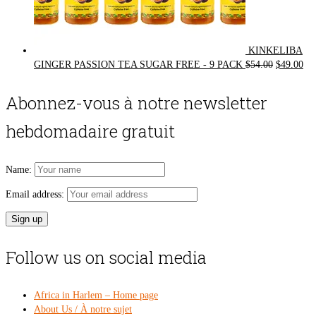
KINKELIBA
Original
Cur
GINGER PASSION TEA SUGAR FREE - 9 PACK
$
54.00
$
49.00
price
pri
was:
is:
Abonnez-vous à notre newsletter
$54.00.
$49
hebdomadaire gratuit
Name:
Email address:
Follow us on social media
Africa in Harlem – Home page
About Us / À notre sujet