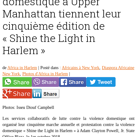
domestique à Upper
Manhattan tiennent leur
cinquième édition de
« Shine the Light in
Harlem »
de
Africa in Harlem
|
Posté dans :
Africains à New York
,
Diaspora Africaine
New York
,
Photos d'Africa in Harlem
|
Photos: Isseu Diouf Campbell
Les services collaboratifs de lutte contre la violence domestique ont
organisé leur cinquième marche annuelle et protestation contre la violence
domestique « Shine the Light in Harlem » à Adam Clayton Powell, Jr. State
Office Plaza, le 1er octobre 2018.