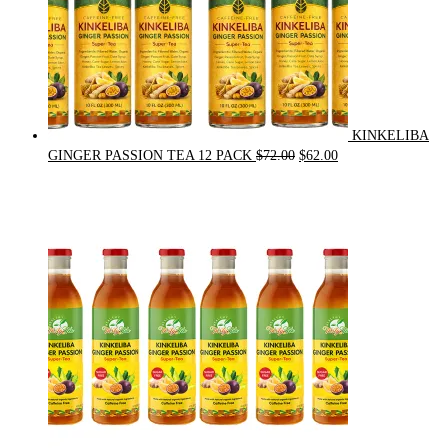
KINKELIBA
Original
Current
GINGER PASSION TEA 12 PACK
$
72.00
$
62.00
price
price
was:
is:
$72.00.
$62.00.