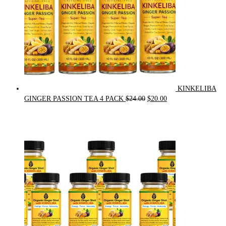
KINKELIBA
Original
Current
GINGER PASSION TEA 4 PACK
$
24.00
$
20.00
price
price
was:
is:
$24.00.
$20.00.