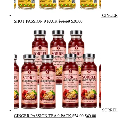
GINGER
Original
Current
SHOT PASSION 9 PACK
$
31.50
$
30.00
price
price
was:
is:
$31.50.
$30.00.
SORREL
Original
Current
GINGER PASSION TEA 9 PACK
$
54.00
$
49.00
price
price
was:
is: