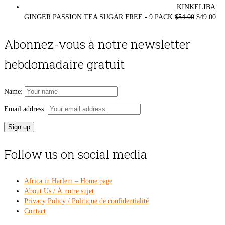
KINKELIBA
Original
Cur
GINGER PASSION TEA SUGAR FREE - 9 PACK
$
54.00
$
49.00
price
pri
was:
is:
Abonnez-vous à notre newsletter
$54.00.
$49
hebdomadaire gratuit
Name:
Email address:
Follow us on social media
Africa in Harlem – Home page
About Us / À notre sujet
Privacy Policy / Politique de confidentialité
Contact