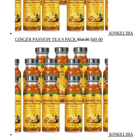
KINKELIBA
Original
Current
GINGER PASSION TEA 9 PACK
$
54.00
$
49.00
price
price
was:
is:
$54.00.
$49.00.
KINKELIBA