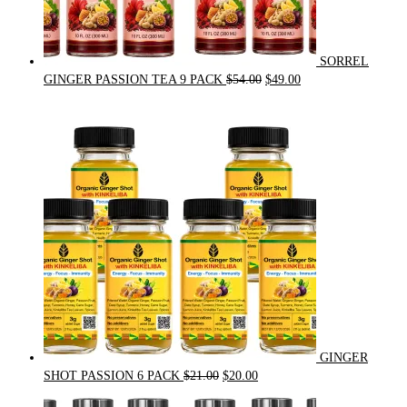
SORREL
Original
Current
GINGER PASSION TEA 9 PACK
$
54.00
$
49.00
price
price
was:
is:
$54.00.
$49.00.
GINGER
Original
Current
SHOT PASSION 6 PACK
$
21.00
$
20.00
price
price