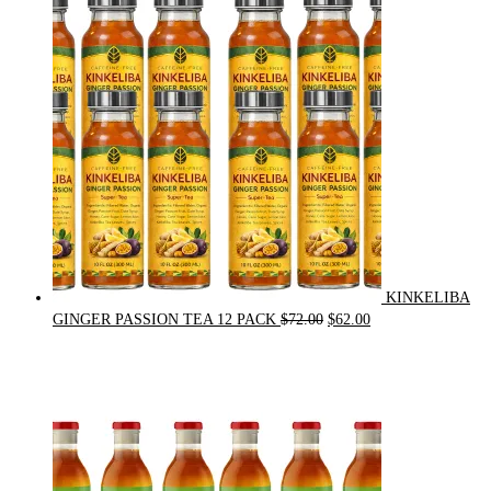
was:
is:
$21.00.
$20.00.
KINKELIBA
Original
Current
GINGER PASSION TEA 12 PACK
$
72.00
$
62.00
price
price
was:
is:
$72.00.
$62.00.