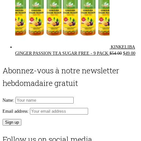
KINKELIBA
Original
Cur
GINGER PASSION TEA SUGAR FREE - 9 PACK
$
54.00
$
49.00
price
pri
was:
is:
Abonnez-vous à notre newsletter
$54.00.
$49
hebdomadaire gratuit
Name:
Email address:
Follow us on social media