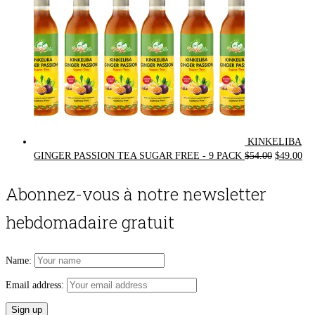
KINKELIBA
Original
Cur
GINGER PASSION TEA SUGAR FREE - 9 PACK
$
54.00
$
49.00
price
pri
was:
is:
Abonnez-vous à notre newsletter
$54.00.
$49
hebdomadaire gratuit
Name:
Email address: