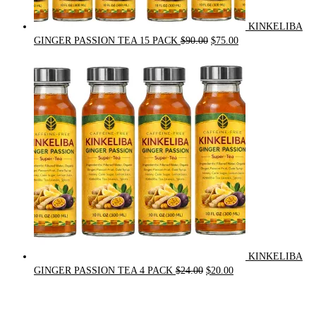
KINKELIBA
Original
Current
GINGER PASSION TEA 15 PACK
$
90.00
$
75.00
price
price
was:
is:
$90.00.
$75.00.
KINKELIBA
Original
Current
GINGER PASSION TEA 4 PACK
$
24.00
$
20.00
price
price
was:
is:
$24.00.
$20.00.