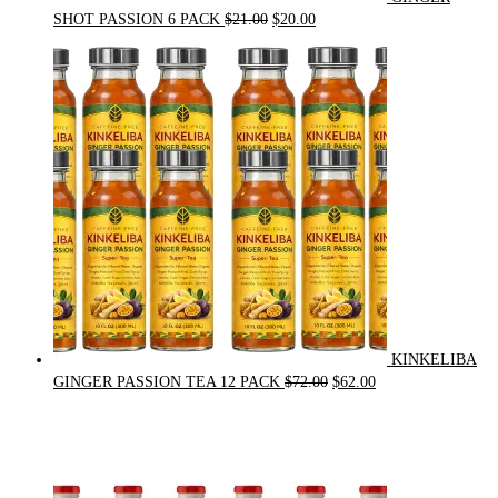
Original
Current
SHOT PASSION 6 PACK
$
21.00
$
20.00
price
price
was:
is:
$21.00.
$20.00.
KINKELIBA
Original
Current
GINGER PASSION TEA 12 PACK
$
72.00
$
62.00
price
price
was:
is:
$72.00.
$62.00.