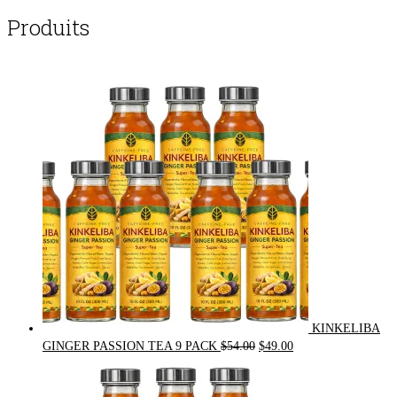
Produits
KINKELIBA
Original
Current
GINGER PASSION TEA 9 PACK
$
54.00
$
49.00
price
price
was:
is: