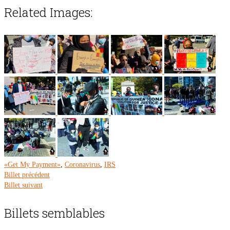
Related Images:
«Get My Payment»
,
Coronavirus
,
IRS
Billet précédent
Billet suivant
Billets semblables