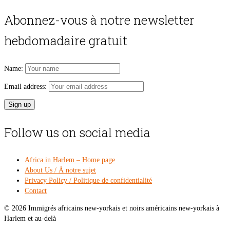
price
pri
was:
is:
Abonnez-vous à notre newsletter
$54.00.
$49
hebdomadaire gratuit
Name:
Email address:
Follow us on social media
Africa in Harlem – Home page
About Us / À notre sujet
Privacy Policy / Politique de confidentialité
Contact
© 2026 Immigrés africains new-yorkais et noirs américains new-yorkais à
Harlem et au-delà