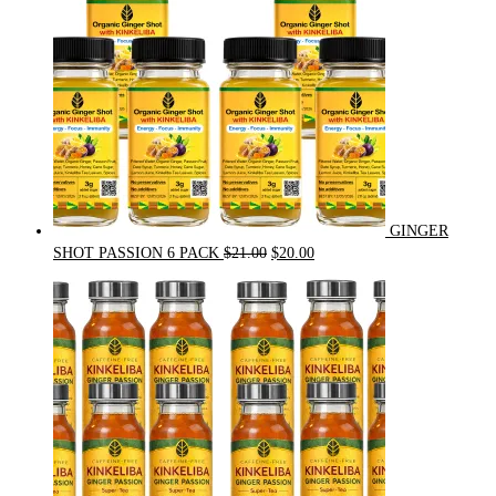
GINGER
Original
Current
SHOT PASSION 6 PACK
$
21.00
$
20.00
price
price
was:
is:
$21.00.
$20.00.