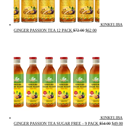
KINKELIBA
Original
Current
GINGER PASSION TEA 12 PACK
$
72.00
$
62.00
price
price
was:
is:
$72.00.
$62.00.
KINKELIBA
Original
Cur
GINGER PASSION TEA SUGAR FREE - 9 PACK
$
54.00
$
49.00