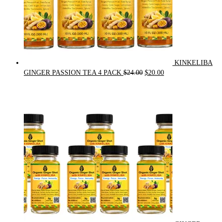
KINKELIBA
Original
Current
GINGER PASSION TEA 4 PACK
$
24.00
$
20.00
price
price
was:
is:
$24.00.
$20.00.