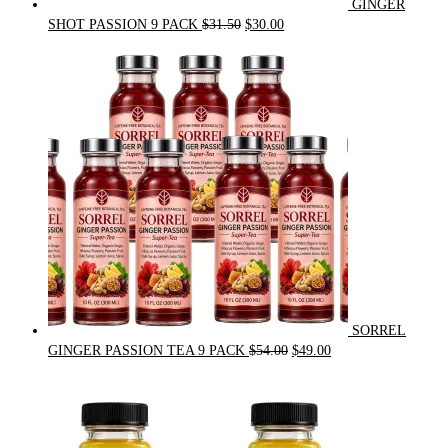
GINGER
Original
Current
SHOT PASSION 9 PACK
$
31.50
$
30.00
price
price
was:
is:
$31.50.
$30.00.
SORREL
Original
Current
GINGER PASSION TEA 9 PACK
$
54.00
$
49.00
price
price
was:
is:
$54.00.
$49.00.