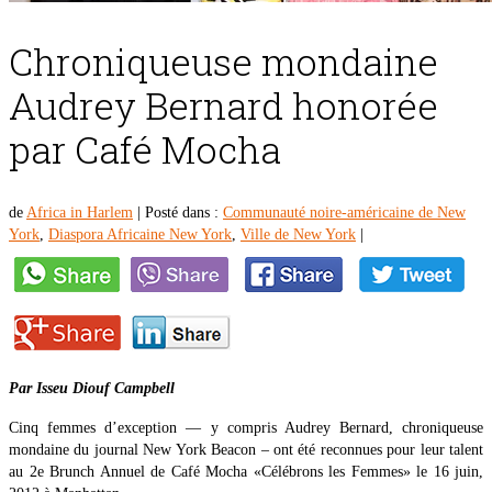
Chroniqueuse mondaine
Audrey Bernard honorée
par Café Mocha
de
Africa in Harlem
|
Posté dans :
Communauté noire-américaine de New
York
,
Diaspora Africaine New York
,
Ville de New York
|
Par Isseu Diouf Campbell
Cinq femmes d’exception — y compris Audrey Bernard, chroniqueuse
mondaine du journal New York Beacon – ont été reconnues pour leur talent
au 2e Brunch Annuel de Café Mocha «Célébrons les Femmes» le 16 juin,