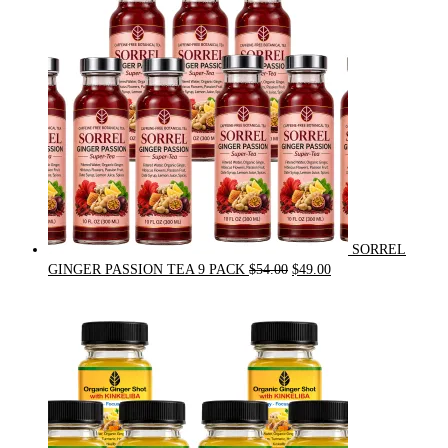
$31.50.
$30.00.
SORREL
Original
Current
GINGER PASSION TEA 9 PACK
$
54.00
$
49.00
price
price
was:
is:
$54.00.
$49.00.