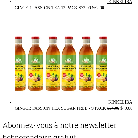
KINKELIBA
Original
Current
GINGER PASSION TEA 12 PACK
$
72.00
$
62.00
price
price
was:
is:
$72.00.
$62.00.
KINKELIBA
Original
Cur
GINGER PASSION TEA SUGAR FREE - 9 PACK
$
54.00
$
49.00
price
pri
was:
is:
Abonnez-vous à notre newsletter
$54.00.
$49
hebdomadaire gratuit