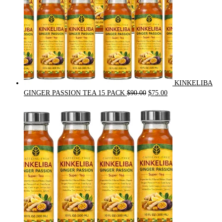
KINKELIBA
Original
Current
GINGER PASSION TEA 15 PACK
$
90.00
$
75.00
price
price
was:
is:
$90.00.
$75.00.