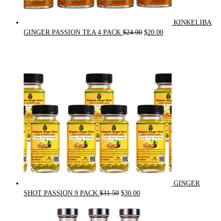
KINKELIBA
Original
Current
GINGER PASSION TEA 4 PACK
$
24.00
$
20.00
price
price
was:
is:
$24.00.
$20.00.
GINGER
Original
Current
SHOT PASSION 9 PACK
$
31.50
$
30.00
price
price
was:
is: