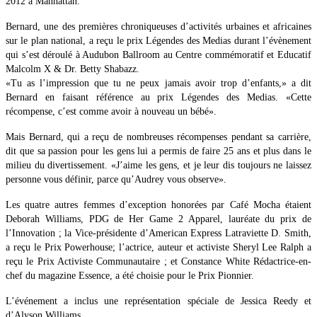
2012 à Manhattan.
Bernard, une des premières chroniqueuses d’activités urbaines et africaines
sur le plan national, a reçu le prix Légendes des Medias durant l’évènement
qui s’est déroulé à Audubon Ballroom au Centre commémoratif et Educatif
Malcolm X & Dr. Betty Shabazz.
«Tu as l’impression que tu ne peux jamais avoir trop d’enfants,» a dit
Bernard en faisant référence au prix Légendes des Medias. «Cette
récompense, c’est comme avoir à nouveau un bébé».
Mais Bernard, qui a reçu de nombreuses récompenses pendant sa carrière,
dit que sa passion pour les gens lui a permis de faire 25 ans et plus dans le
milieu du divertissement. «J’aime les gens, et je leur dis toujours ne laissez
personne vous définir, parce qu’Audrey vous observe».
Les quatre autres femmes d’exception honorées par Café Mocha étaient
Deborah Williams, PDG de Her Game 2 Apparel, lauréate du prix de
l’Innovation ; la Vice-présidente d’American Express Latraviette D. Smith,
a reçu le Prix Powerhouse; l’actrice, auteur et activiste Sheryl Lee Ralph a
reçu le Prix Activiste Communautaire ; et Constance White Rédactrice-en-
chef du magazine Essence, a été choisie pour le Prix Pionnier.
L’événement a inclus une représentation spéciale de Jessica Reedy et
d’Alyson Williams.