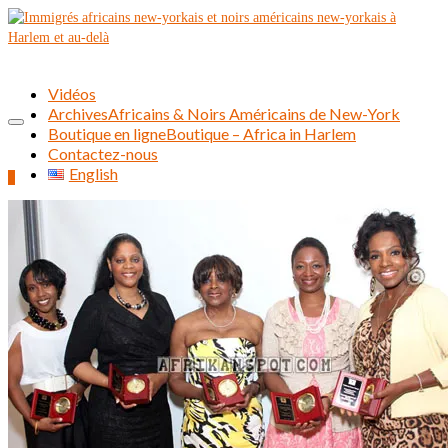
Vidéos
Archives
Africains & Noirs Américains de New-York
Boutique en ligne
Boutique – Africa in Harlem
Contactez-nous
English
0
Rechercher :