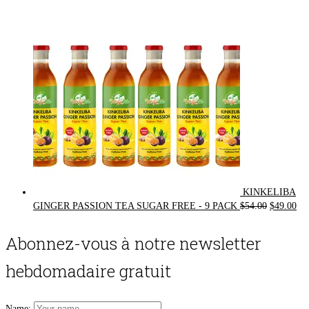
was:
is:
$72.00.
$62.00.
KINKELIBA
Original
Cur
GINGER PASSION TEA SUGAR FREE - 9 PACK
$
54.00
$
49.00
price
pri
was:
is:
Abonnez-vous à notre newsletter
$54.00.
$49
hebdomadaire gratuit
Name: