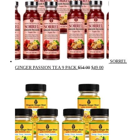
SORREL
Original
Current
GINGER PASSION TEA 9 PACK
$
54.00
$
49.00
price
price
was:
is:
$54.00.
$49.00.