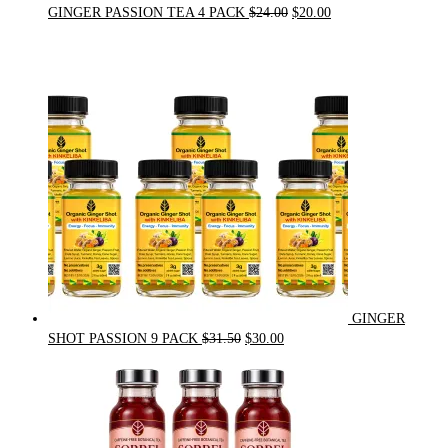
Original
Current
GINGER PASSION TEA 4 PACK
$
24.00
$
20.00
price
price
was:
is:
$24.00.
$20.00.
GINGER
Original
Current
SHOT PASSION 9 PACK
$
31.50
$
30.00
price
price
was:
is:
$31.50.
$30.00.