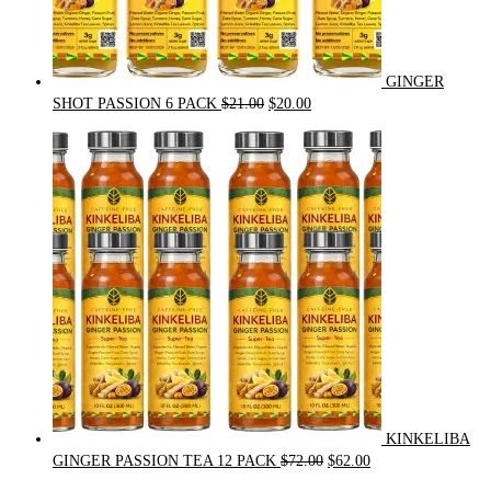
GINGER
Original
Current
SHOT PASSION 6 PACK
$
21.00
$
20.00
price
price
was:
is:
$21.00.
$20.00.
KINKELIBA
Original
Current
GINGER PASSION TEA 12 PACK
$
72.00
$
62.00
price
price