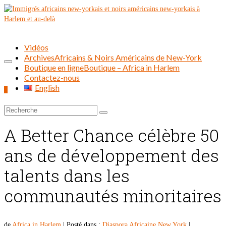
Vidéos
Archives
Africains & Noirs Américains de New-York
Boutique en ligne
Boutique – Africa in Harlem
Contactez-nous
English
0
Rechercher :
A Better Chance célèbre 50
ans de développement des
talents dans les
communautés minoritaires
de
Africa in Harlem
|
Posté dans :
Diaspora Africaine New York
|