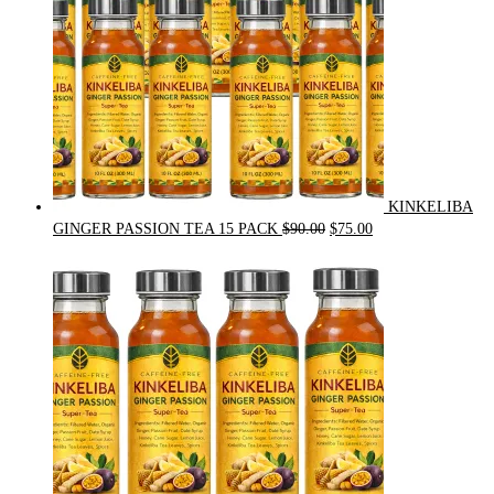
KINKELIBA
Original
Current
GINGER PASSION TEA 15 PACK
$
90.00
$
75.00
price
price
was:
is:
$90.00.
$75.00.