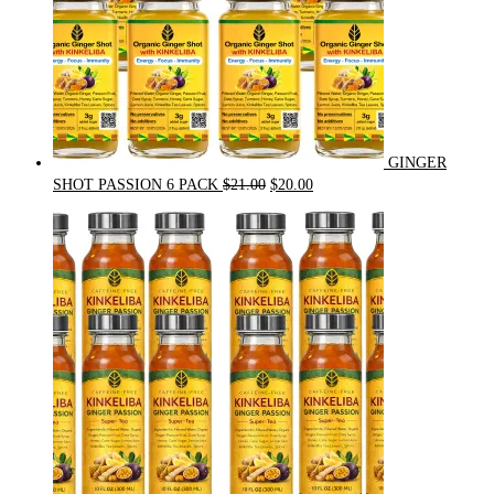
GINGER
Original
Current
SHOT PASSION 6 PACK
$
21.00
$
20.00
price
price
was:
is:
$21.00.
$20.00.