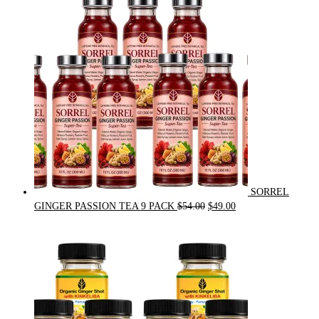
was:
is:
$31.50.
$30.00.
SORREL
Original
Current
GINGER PASSION TEA 9 PACK
$
54.00
$
49.00
price
price
was:
is:
$54.00.
$49.00.