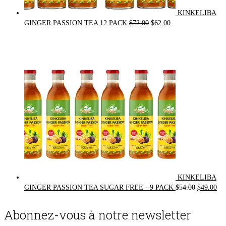
KINKELIBA
Original
Current
GINGER PASSION TEA 12 PACK
$
72.00
$
62.00
price
price
was:
is:
$72.00.
$62.00.
KINKELIBA
Original
Cur
GINGER PASSION TEA SUGAR FREE - 9 PACK
$
54.00
$
49.00
price
pri
was:
is:
Abonnez-vous à notre newsletter
$54.00.
$49