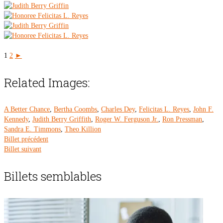
1
2
►
Related Images:
A Better Chance
,
Bertha Coombs
,
Charles Dey
,
Felicitas L. Reyes
,
John F.
Kennedy
,
Judith Berry Griffith
,
Roger W. Ferguson Jr.
,
Ron Pressman
,
Sandra E. Timmons
,
Theo Killion
Billet précédent
Billet suivant
Billets semblables